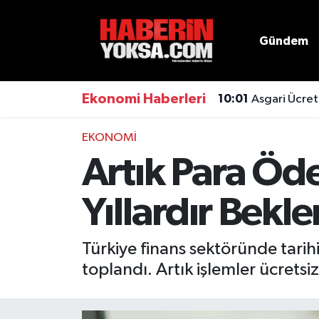
Gündem
Dünya
Hava Durumu
Eğitim
Trafik Durumu
Ekonomi Haberleri
10:01
Asgari Ücret
Ekonomi
Süper Lig Puan Durumu ve Fikstür
EKONOMI
Artık Para Öd
Emlak
Tüm Manşetler
Yıllardır Bekl
Genel
Son Dakika Haberleri
Gündem
Haber Arşivi
Türkiye finans sektöründe tarihi
toplandı. Artık işlemler ücretsi
Magazin
Otomobil