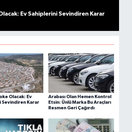
Olacak: Ev Sahiplerini Sevindiren Karar
Şoke Olacak: Ev
Arabası Olan Hemen Kontrol
i Sevindiren Karar
Etsin: Ünlü Marka Bu Araçları
Resmen Geri Çağırdı