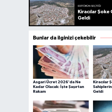
EDITÖRÜN SEÇTIĞI
Kiracılar Şoke 
Geldi
Bunlar da ilginizi çekebilir
Asgari Ücret 2026'da Ne
Kiracılar 
Kadar Olacak: İşte Şaşırtan
Sahiplerin
Rakam
Geldi