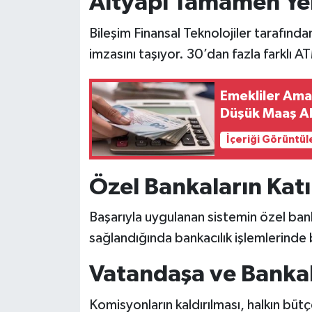
Altyapı Tamamen Yer
Bileşim Finansal Teknolojiler tarafında
imzasını taşıyor. 30’dan fazla farklı 
Emekliler Ama
Düşük Maaş Al
İçeriği Görüntül
Özel Bankaların Katı
Başarıyla uygulanan sistemin özel banka
sağlandığında bankacılık işlemlerinde 
Vatandaşa ve Bankal
Komisyonların kaldırılması, halkın büt