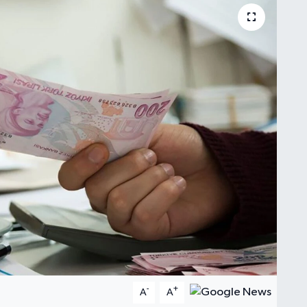
-
+
A
A