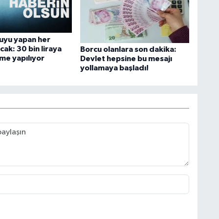
uyu yapan her
cak: 30 bin liraya
Borcu olanlara son dakika:
me yapılıyor
Devlet hepsine bu mesajı
yollamaya başladı!