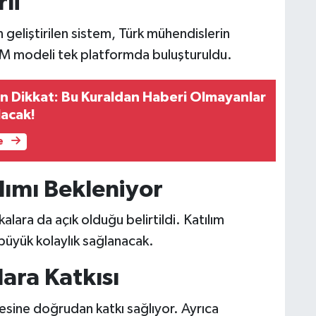
li
n geliştirilen sistem, Türk mühendislerin
ATM modeli tek platformda buluşturuldu.
n Dikkat: Bu Kuraldan Haberi Olmayanlar
acak!
e
lımı Bekleniyor
lara da açık olduğu belirtildi. Katılım
büyük kolaylık sağlanacak.
ara Katkısı
çesine doğrudan katkı sağlıyor. Ayrıca