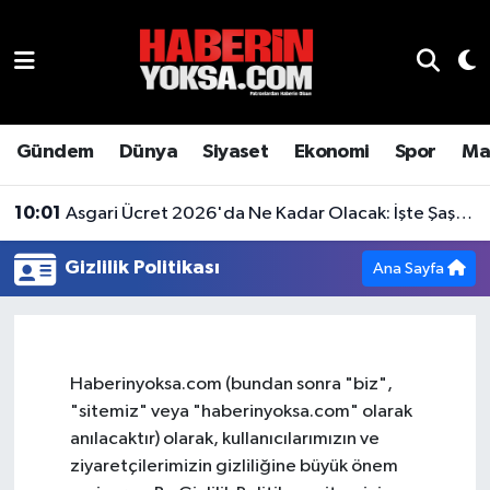
Dünya
Hava Durumu
Eğitim
Trafik Durumu
Gündem
Dünya
Siyaset
Ekonomi
Spor
Ma
Ekonomi
Süper Lig Puan Durumu ve Fikstür
10:01
Asgari Ücret 2026'da Ne Kadar Olacak: İşte Şaşırtan Rakam
Emlak
Tüm Manşetler
Gizlilik Politikası
Ana Sayfa
Genel
Son Dakika Haberleri
Gündem
Haber Arşivi
Haberinyoksa.com (bundan sonra "biz",
"sitemiz" veya "haberinyoksa.com" olarak
Magazin
anılacaktır) olarak, kullanıcılarımızın ve
ziyaretçilerimizin gizliliğine büyük önem
Otomobil