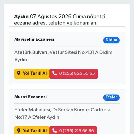
Sağlık
Aydın
07 Ağustos 2026 Cuma nöbetçi
eczane adres, telefon ve konumları
Teknoloji
Mavişehir Eczanesi
Didim
Yaşam
Atatürk Bulvarı, Vettur Sitesi No:431 A Didim
Aydın
Yol Tarifi Al
0 (256) 825 55 55
Murat Eczanesi
Efeler
Efeler Mahallesi, Dr.Serkan Kurnaz Caddesi
No:17 A Efeler Aydın
Yol Tarifi Al
0 (256) 215 66 66