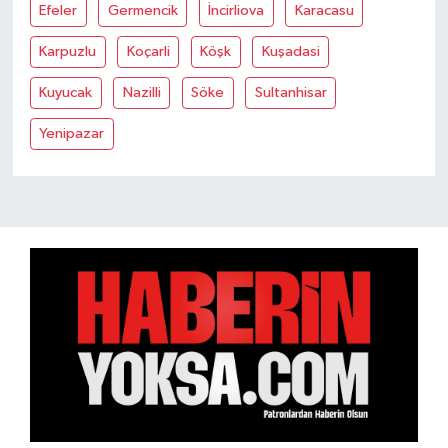
Efeler
Germencik
İncirliova
Karacasu
Karpuzlu
Koçarli
Köşk
Kuşadasi
Kuyucak
Nazilli
Söke
Sultanhisar
Yenipazar