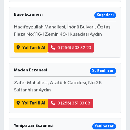
Buse Eczanesi
Kuşadası
Hacıfeyzullah Mahallesi, İnönü Bulvarı, Öztaş
Plaza No:116-I Zemin 49-I Kuşadası Aydın
Yol Tarifi Al
0 (256) 503 32 23
Maden Eczanesi
Sultanhisar
Zafer Mahallesi, Atatürk Caddesi, No:36
Sultanhisar Aydın
Yol Tarifi Al
0 (256) 351 33 08
Yenipazar Eczanesi
Yenipazar