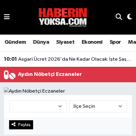
Dünya
Hava Durumu
Eğitim
Trafik Durumu
Gündem
Dünya
Siyaset
Ekonomi
Spor
Ma
Ekonomi
Süper Lig Puan Durumu ve Fikstür
10:01
Asgari Ücret 2026'da Ne Kadar Olacak: İşte Şaşırtan Rakam
Emlak
Tüm Manşetler
Aydın Nöbetçi Eczaneler
Genel
Son Dakika Haberleri
Gündem
Haber Arşivi
Magazin
Paylaş
Otomobil