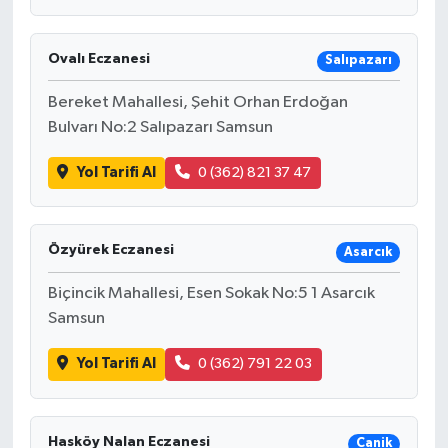
Ovalı Eczanesi
Salıpazarı
Bereket Mahallesi, Şehit Orhan Erdoğan
Bulvarı No:2 Salıpazarı Samsun
Yol Tarifi Al
0 (362) 821 37 47
Özyürek Eczanesi
Asarcık
Biçincik Mahallesi, Esen Sokak No:5 1 Asarcık
Samsun
Yol Tarifi Al
0 (362) 791 22 03
Hasköy Nalan Eczanesi
Canik