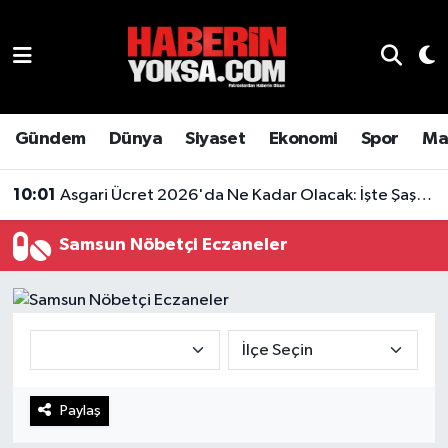
Dünya
Hava Durumu
Eğitim
Trafik Durumu
Gündem
Dünya
Siyaset
Ekonomi
Spor
Ma
Ekonomi
Süper Lig Puan Durumu ve Fikstür
10:01
Asgari Ücret 2026'da Ne Kadar Olacak: İşte Şaşırtan Rakam
Emlak
Tüm Manşetler
Samsun Nöbetçi Eczaneler
Genel
Son Dakika Haberleri
Gündem
Haber Arşivi
Magazin
Paylaş
Otomobil