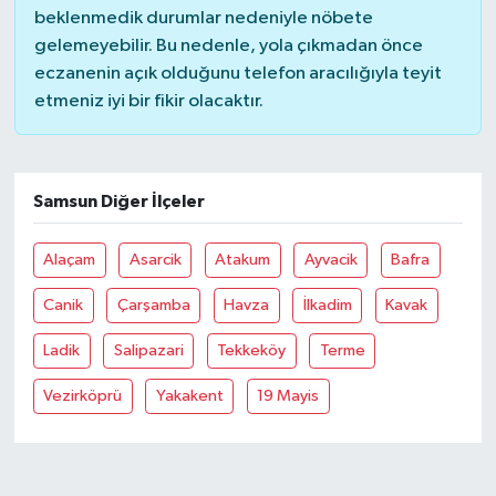
beklenmedik durumlar nedeniyle nöbete
gelemeyebilir. Bu nedenle, yola çıkmadan önce
eczanenin açık olduğunu telefon aracılığıyla teyit
etmeniz iyi bir fikir olacaktır.
Samsun Diğer İlçeler
Alaçam
Asarcik
Atakum
Ayvacik
Bafra
Canik
Çarşamba
Havza
İlkadim
Kavak
Ladik
Salipazari
Tekkeköy
Terme
Vezirköprü
Yakakent
19 Mayis