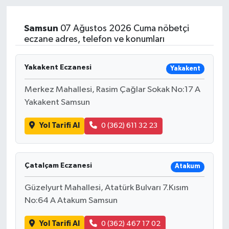
Sağlık
Samsun
07 Ağustos 2026 Cuma nöbetçi
eczane adres, telefon ve konumları
Teknoloji
Yakakent Eczanesi
Yakakent
Yaşam
Merkez Mahallesi, Rasim Çağlar Sokak No:17 A
Yakakent Samsun
Yol Tarifi Al
0 (362) 611 32 23
Çatalçam Eczanesi
Atakum
Güzelyurt Mahallesi, Atatürk Bulvarı 7.Kısım
No:64 A Atakum Samsun
Yol Tarifi Al
0 (362) 467 17 02