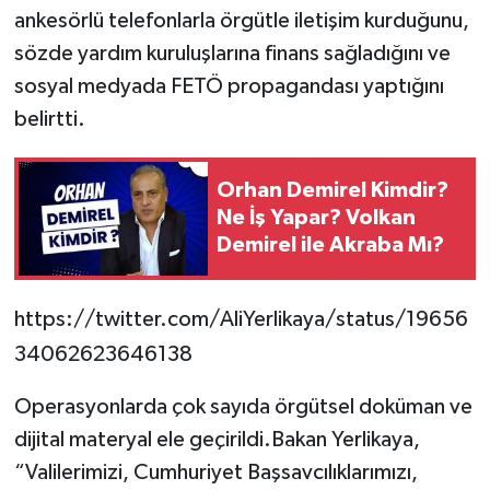
ankesörlü telefonlarla örgütle iletişim kurduğunu,
sözde yardım kuruluşlarına finans sağladığını ve
sosyal medyada FETÖ propagandası yaptığını
belirtti.
Orhan Demirel Kimdir?
Ne İş Yapar? Volkan
Demirel ile Akraba Mı?
https://twitter.com/AliYerlikaya/status/19656
34062623646138
Operasyonlarda çok sayıda örgütsel doküman ve
dijital materyal ele geçirildi.Bakan Yerlikaya,
“Valilerimizi, Cumhuriyet Başsavcılıklarımızı,