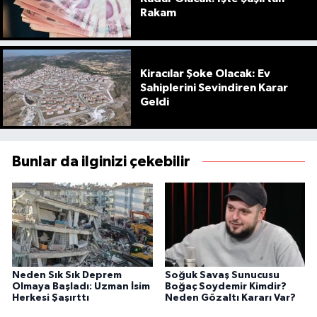
Rakam
Kiracılar Şoke Olacak: Ev
Sahiplerini Sevindiren Karar
Geldi
Bunlar da ilginizi çekebilir
Neden Sık Sık Deprem
Soğuk Savaş Sunucusu
Olmaya Başladı: Uzman İsim
Boğaç Soydemir Kimdir?
Herkesi Şaşırttı
Neden Gözaltı Kararı Var?