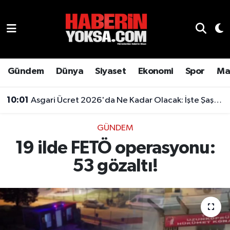
Dünya
Hava Durumu
Eğitim
Trafik Durumu
Gündem
Dünya
Siyaset
Ekonomi
Spor
Ma
Ekonomi
Süper Lig Puan Durumu ve Fikstür
10:01
Asgari Ücret 2026'da Ne Kadar Olacak: İşte Şaşırtan Rakam
Emlak
Tüm Manşetler
GÜNDEM
19 ilde FETÖ operasyonu:
Genel
Son Dakika Haberleri
53 gözaltı!
Gündem
Haber Arşivi
Magazin
Otomobil