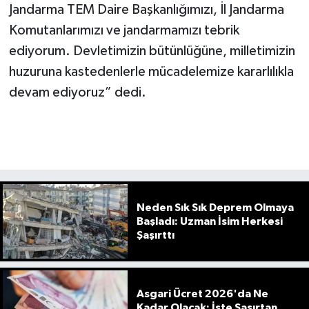
Jandarma TEM Daire Başkanlığımızı, İl Jandarma
Komutanlarımızı ve jandarmamızı tebrik
ediyorum. Devletimizin bütünlüğüne, milletimizin
huzuruna kastedenlerle mücadelemize kararlılıkla
devam ediyoruz” dedi.
Neden Sık Sık Deprem Olmaya
Başladı: Uzman İsim Herkesi
Şaşırttı
Asgari Ücret 2026'da Ne
Kadar Olacak: İşte Şaşırtan