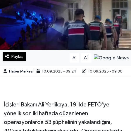
Sağlık
Teknoloji
Yaşam
Paylaş
-
+
A
A
Haber Merkezi
10.09.2025 - 09:24
10.09.2025 - 09:30
İçişleri Bakanı Ali Yerlikaya, 19 ilde FETÖ’ye
yönelik son iki haftada düzenlenen
operasyonlarda 53 şüphelinin yakalandığını,
40’ının tutuklandığını duyurdu. Operasyonlarda