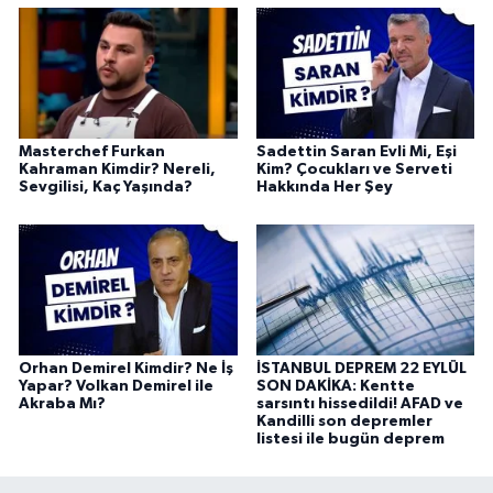
Masterchef Furkan
Sadettin Saran Evli Mi, Eşi
Kahraman Kimdir? Nereli,
Kim? Çocukları ve Serveti
Sevgilisi, Kaç Yaşında?
Hakkında Her Şey
Orhan Demirel Kimdir? Ne İş
İSTANBUL DEPREM 22 EYLÜL
Yapar? Volkan Demirel ile
SON DAKİKA: Kentte
Akraba Mı?
sarsıntı hissedildi! AFAD ve
Kandilli son depremler
listesi ile bugün deprem