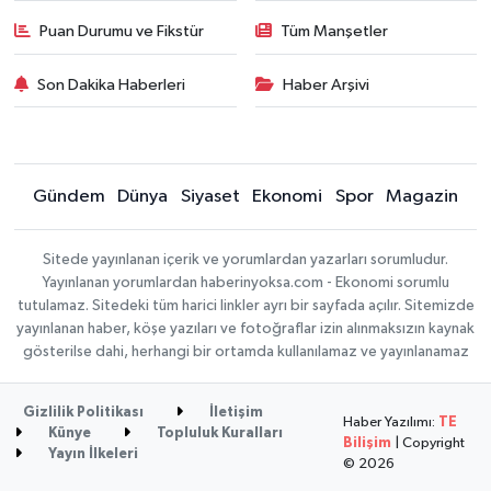
Puan Durumu ve Fikstür
Tüm Manşetler
Son Dakika Haberleri
Haber Arşivi
Gündem
Dünya
Siyaset
Ekonomi
Spor
Magazin
Sitede yayınlanan içerik ve yorumlardan yazarları sorumludur.
Yayınlanan yorumlardan haberinyoksa.com - Ekonomi sorumlu
tutulamaz. Sitedeki tüm harici linkler ayrı bir sayfada açılır. Sitemizde
yayınlanan haber, köşe yazıları ve fotoğraflar izin alınmaksızın kaynak
gösterilse dahi, herhangi bir ortamda kullanılamaz ve yayınlanamaz
Gizlilik Politikası
İletişim
Haber Yazılımı:
TE
Künye
Topluluk Kuralları
Bilişim
| Copyright
Yayın İlkeleri
© 2026