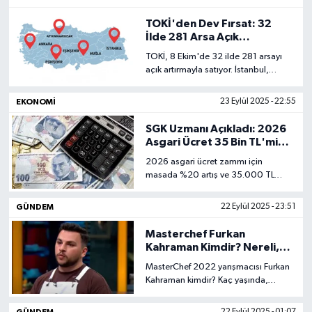
TOKİ'den Dev Fırsat: 32
Sağlık
İlde 281 Arsa Açık
Artırmada!
TOKİ, 8 Ekim'de 32 ilde 281 arsayı
Teknoloji
açık artırmayla satıyor. İstanbul,
Ankara, İzmir gibi illerdeki
Yaşam
taşınmazlara %25 peşinat ve 48 ay
EKONOMI
23 Eylül 2025 - 22:55
vadeyle sahip olun. Peşin alımda %15
indirim fırsatı!
SGK Uzmanı Açıkladı: 2026
Asgari Ücret 35 Bin TL'mi
Olacak?
2026 asgari ücret zammı için
masada %20 artış ve 35.000 TL
senaryosu var. SGK Uzmanı Özgür
Erdursun, 35 bin TL için gereken
GÜNDEM
22 Eylül 2025 - 23:51
şartları ve olası zam oranını açıkladı.
Masterchef Furkan
Kahraman Kimdir? Nereli,
Sevgilisi, Kaç Yaşında?
MasterChef 2022 yarışmacısı Furkan
Kahraman kimdir? Kaç yaşında,
nereli, sevgilisi var mı? MasterChef
Furkan hakkında merak edilen tüm
GÜNDEM
22 Eylül 2025 - 01:07