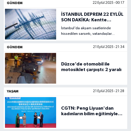
gibiler" yorumlarıyla beğenilerini dile
GÜNDEM
22 Eylül 2025 - 00:17
getirdi.
İSTANBUL DEPREM 22 EYLÜL
SON DAKİKA: Kentte
sarsıntı hissedildi! AFAD ve
İstanbul'da akşam saatlerinde
Kandilli son depremler
hissedilen sarsıntı, vatandaşlar
listesi ile bugün deprem
arasında kısa süreli paniğe neden
oldu. Birçok kişi, evlerinde ve iş
GÜNDEM
21 Eylül 2025 - 21:34
yerlerinde hissettikleri depremin
ardından kendilerini dışarı atarken,
gözler anında AFAD ve Kandilli
Düzce’de otomobil ile
Rasathanesi'nden gelecek resmi
motosiklet çarpıştı: 2 yaralı
açıklamalara çevrildi. Sosyal
medyada depremle ilgili binlerce
paylaşım yapılırken, "deprem" etiketi
kısa sürede Türkiye gündeminin ilk
YAŞAM
21 Eylül 2025 - 21:28
sırasına yerleşti.
CGTN: Peng Liyuan'dan
kadınların bilim eğitimiyle
güçlendirilmesi çağrısı