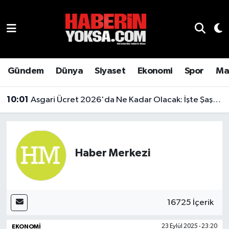
Dünya
Hava Durumu
Eğitim
Trafik Durumu
Gündem
Dünya
Siyaset
Ekonomi
Spor
Ma
Ekonomi
Süper Lig Puan Durumu ve Fikstür
10:01
Asgari Ücret 2026'da Ne Kadar Olacak: İşte Şaşırtan Rakam
Emlak
Tüm Manşetler
Genel
Son Dakika Haberleri
Haber Merkezi
Gündem
Haber Arşivi
Magazin
16725 İçerik
Otomobil
EKONOMI
23 Eylül 2025 - 23:20