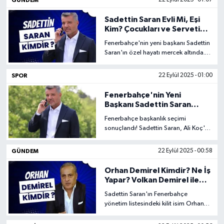
güncel bilgiler burada.
Sadettin Saran Evli Mi, Eşi
Kim? Çocukları ve Serveti
Hakkında Her Şey
Fenerbahçe'nin yeni başkanı Sadettin
Saran'ın özel hayatı mercek altında.
Şu an evli mi, eşi kim, çocukları var
mı? Saran Holding'in sahibi Saran'ın
SPOR
22 Eylül 2025 - 01:00
serveti ne kadar?
Fenerbahçe'nin Yeni
Başkanı Sadettin Saran
Oldu! İşte Seçim Sonuçları
Fenerbahçe başkanlık seçimi
ve Oy Oranları
sonuçlandı! Sadettin Saran, Ali Koç'u
geride bırakarak yeni başkan oldu.
İşte 2025 seçim sonuçları, oy
GÜNDEM
22 Eylül 2025 - 00:58
oranları ve tüm detaylar.
Orhan Demirel Kimdir? Ne İş
Yapar? Volkan Demirel ile
Akraba Mı?
Sadettin Saran'ın Fenerbahçe
yönetim listesindeki kilit isim Orhan
Demirel kimdir? Teknoloji
yatırımcısının kariyeri, yaşı ve Volkan