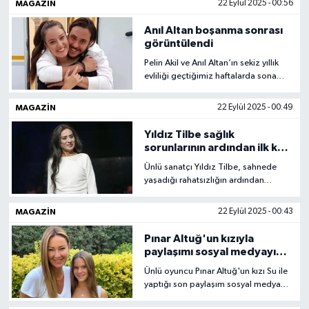
MAGAZIN
22 Eylül 2025 - 00:56
Demirel ile akrabalığı hakkındaki tüm
detaylar.
Anıl Altan boşanma sonrası
görüntülendi
Pelin Akil ve Anıl Altan’ın sekiz yıllık
evliliği geçtiğimiz haftalarda sona
ermişti. Anıl Altan ise son olarak bir
kadın arkadaşıyla samimi şekilde
MAGAZIN
22 Eylül 2025 - 00:49
objektiflere yansıdı.
Yıldız Tilbe sağlık
sorunlarının ardından ilk kez
konuştu
Ünlü sanatçı Yıldız Tilbe, sahnede
yaşadığı rahatsızlığın ardından
hayranlarına seslendi. Tilbe, parfüm
alerjisi nedeniyle zor anlar yaşadığını
MAGAZIN
22 Eylül 2025 - 00:43
itiraf etti.
Pınar Altuğ'un kızıyla
paylaşımı sosyal medyayı
salladı: "Aynı annesi!"
Ünlü oyuncu Pınar Altuğ'un kızı Su ile
yaptığı son paylaşım sosyal medyada
büyük ilgi gördü. Takipçileri "İkiz