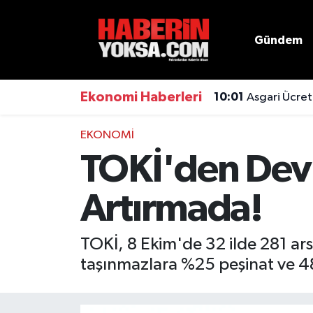
Gündem
Dünya
Hava Durumu
Eğitim
Trafik Durumu
Ekonomi Haberleri
10:01
Asgari Ücret
Ekonomi
Süper Lig Puan Durumu ve Fikstür
EKONOMI
TOKİ'den Dev F
Emlak
Tüm Manşetler
Artırmada!
Genel
Son Dakika Haberleri
Gündem
Haber Arşivi
TOKİ, 8 Ekim'de 32 ilde 281 arsa
taşınmazlara %25 peşinat ve 48 
Magazin
Otomobil