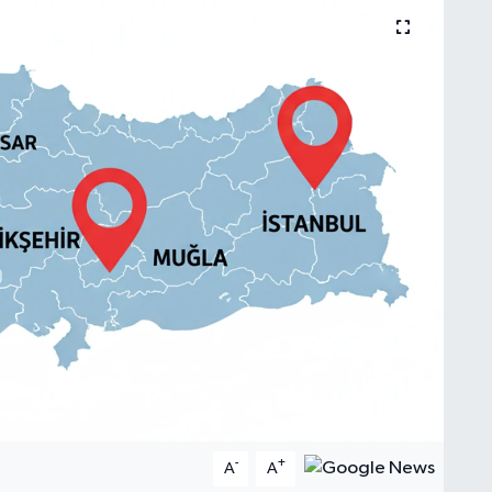
-
+
A
A