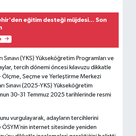
hir'den eğitim desteği müjdesi... Son
m
e
Sınavı (YKS) Yükseköğretim Programları ve
ylar, tercih dönemi öncesi kılavuzu dikkatle
 - Ölçme, Seçme ve Yerleştirme Merkezi
ı Sınavı (2025-YKS) Yükseköğretim
u’nun 30-31 Temmuz 2025 tarihlerinde resmi
nu vurgulayarak, adayların tercihlerini
e ÖSYM’nin internet sitesinde yeniden