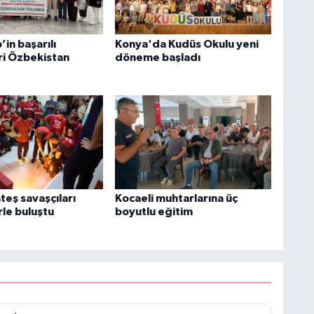
in başarılı
Konya'da Kudüs Okulu yeni
ri Özbekistan
döneme başladı
teş savaşçıları
Kocaeli muhtarlarına üç
rle buluştu
boyutlu eğitim