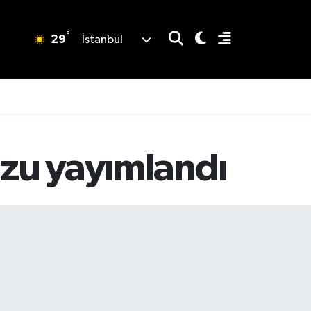
°
29
İstanbul
uzu yayımlandı