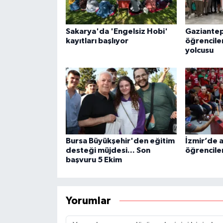
Sakarya'da 'Engelsiz Hobi'
Gaziantep’
kayıtları başlıyor
öğrencile
yolcusu
Bursa Büyükşehir'den eğitim
İzmir’de a
desteği müjdesi... Son
öğrencile
başvuru 5 Ekim
Yorumlar