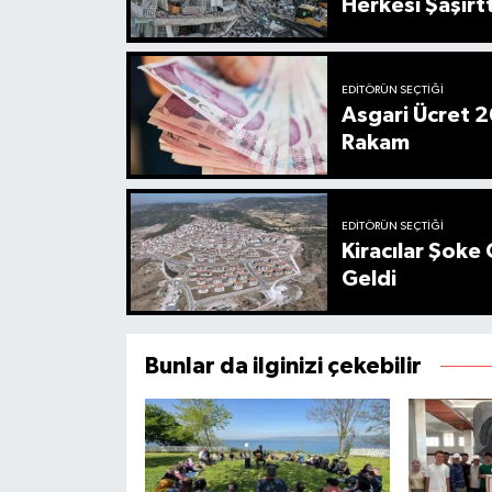
Herkesi Şaşırtt
EDITÖRÜN SEÇTIĞI
Asgari Ücret 2
Rakam
EDITÖRÜN SEÇTIĞI
Kiracılar Şoke 
Geldi
Bunlar da ilginizi çekebilir