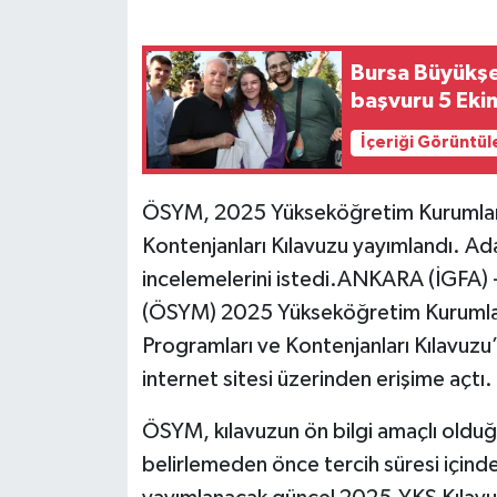
Bursa Büyükşe
başvuru 5 Eki
İçeriği Görüntül
ÖSYM, 2025 Yükseköğretim Kurumları 
Kontenjanları Kılavuzu yayımlandı. Ada
incelemelerini istedi.ANKARA (İGFA)
(ÖSYM) 2025 Yükseköğretim Kurumlar
Programları ve Kontenjanları Kılavuz
internet sitesi üzerinden erişime açtı.
ÖSYM, kılavuzun ön bilgi amaçlı olduğu
belirlemeden önce tercih süresi içind