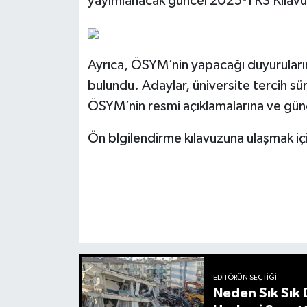
yayımlanacak güncel 2025-YKS Kılavuzu’
Ayrıca, ÖSYM’nin yapacağı duyuruları
bulundu. Adaylar, üniversite tercih sür
ÖSYM’nin resmi açıklamalarına ve günc
Ön blgilendirme kılavuzuna ulaşmak için
EDITÖRÜN SEÇTIĞI
Neden Sık Sık