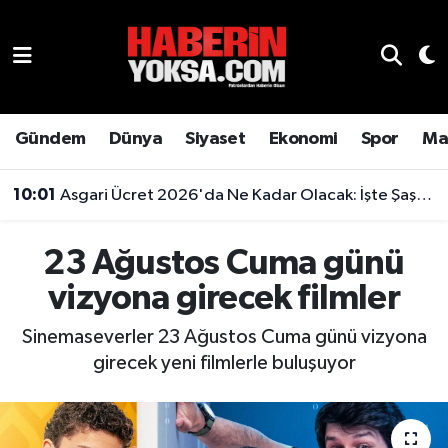
Dünya
Hava Durumu
Eğitim
Trafik Durumu
Gündem
Dünya
Siyaset
Ekonomi
Spor
Ma
Ekonomi
Süper Lig Puan Durumu ve Fikstür
10:01
Asgari Ücret 2026'da Ne Kadar Olacak: İşte Şaşırtan Rakam
Emlak
Tüm Manşetler
23 Ağustos Cuma günü
Genel
Son Dakika Haberleri
vizyona girecek filmler
Gündem
Haber Arşivi
Sinemaseverler 23 Ağustos Cuma günü vizyona
girecek yeni filmlerle buluşuyor
Magazin
Otomobil