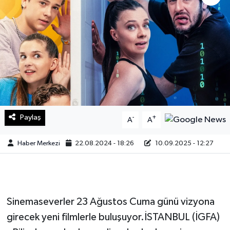
Sağlık
Teknoloji
Yaşam
Paylaş
-
+
A
A
Haber Merkezi
22.08.2024 - 18:26
10.09.2025 - 12:27
Sinemaseverler 23 Ağustos Cuma günü vizyona
girecek yeni filmlerle buluşuyor.İSTANBUL (İGFA)