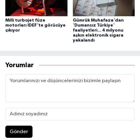
Milli turbojet füze
Gümrük Muhafaza'dan
motorları IDEF'te görücüye
'Dumansız Türkiye'
çıkıyor
faaliyetleri... 4 milyonu
aşkın elektronik sigara
yakalandı
Yorumlar
Gönder