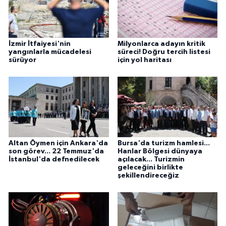
İzmir İtfaiyesi'nin
Milyonlarca adayın kritik
yangınlarla mücadelesi
süreci! Doğru tercih listesi
sürüyor
için yol haritası
Altan Öymen için Ankara'da
Bursa'da turizm hamlesi...
son görev... 22 Temmuz'da
Hanlar Bölgesi dünyaya
İstanbul'da defnedilecek
açılacak... Turizmin
geleceğini birlikte
şekillendireceğiz