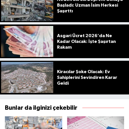
Başladı: Uzman İsim Herkesi
Şaşırttı
Asgari Ücret 2026'da Ne
Kadar Olacak: İşte Şaşırtan
Rakam
Kiracılar Şoke Olacak: Ev
Sahiplerini Sevindiren Karar
Geldi
Bunlar da ilginizi çekebilir