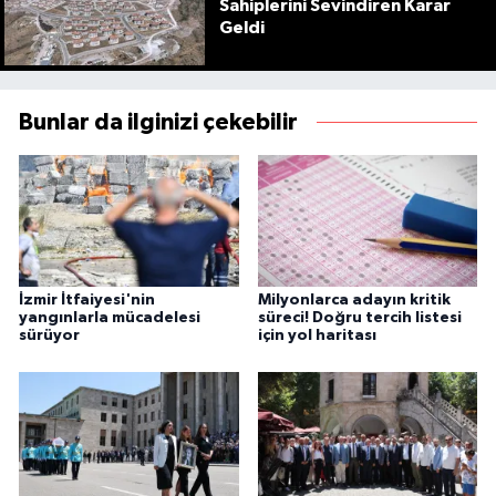
Sahiplerini Sevindiren Karar
Geldi
Bunlar da ilginizi çekebilir
İzmir İtfaiyesi'nin
Milyonlarca adayın kritik
yangınlarla mücadelesi
süreci! Doğru tercih listesi
sürüyor
için yol haritası