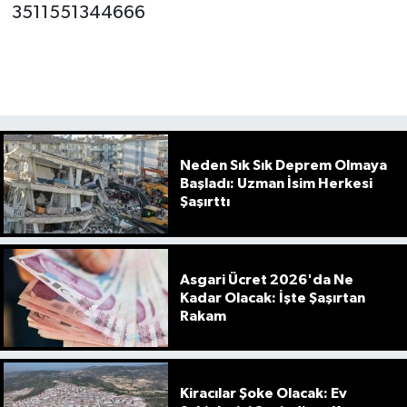
3511551344666
Neden Sık Sık Deprem Olmaya
Başladı: Uzman İsim Herkesi
Şaşırttı
Asgari Ücret 2026'da Ne
Kadar Olacak: İşte Şaşırtan
Rakam
Kiracılar Şoke Olacak: Ev