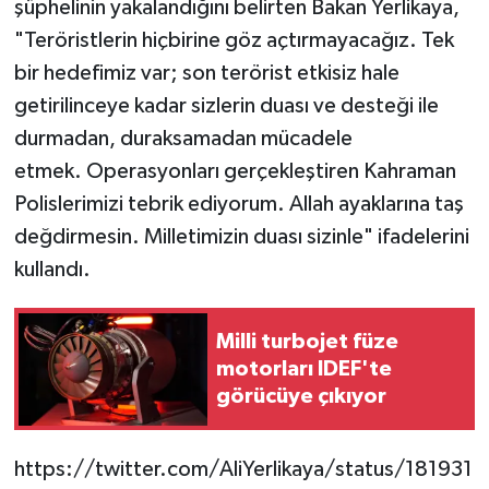
şüphelinin yakalandığını belirten Bakan Yerlikaya,
"Teröristlerin hiçbirine göz açtırmayacağız. Tek
bir hedefimiz var; son terörist etkisiz hale
getirilinceye kadar sizlerin duası ve desteği ile
durmadan, duraksamadan mücadele
etmek. Operasyonları gerçekleştiren Kahraman
Polislerimizi tebrik ediyorum. Allah ayaklarına taş
değdirmesin. Milletimizin duası sizinle" ifadelerini
kullandı.
Milli turbojet füze
motorları IDEF'te
görücüye çıkıyor
https://twitter.com/AliYerlikaya/status/181931