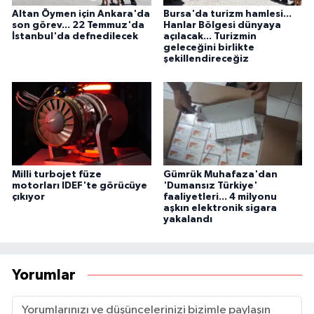
Altan Öymen için Ankara'da
Bursa'da turizm hamlesi...
son görev... 22 Temmuz'da
Hanlar Bölgesi dünyaya
İstanbul'da defnedilecek
açılacak... Turizmin
geleceğini birlikte
şekillendireceğiz
Milli turbojet füze
Gümrük Muhafaza'dan
motorları IDEF'te görücüye
'Dumansız Türkiye'
çıkıyor
faaliyetleri... 4 milyonu
aşkın elektronik sigara
yakalandı
Yorumlar