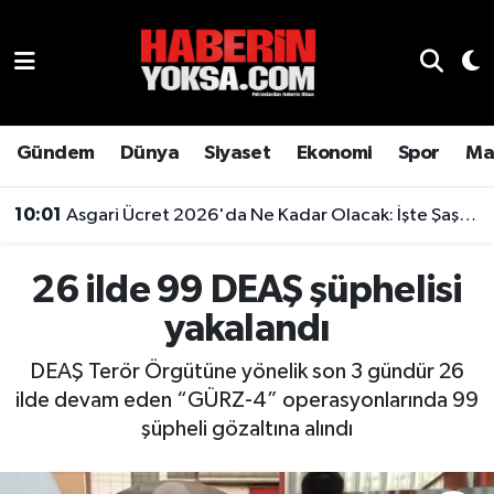
Dünya
Hava Durumu
Eğitim
Trafik Durumu
Gündem
Dünya
Siyaset
Ekonomi
Spor
Ma
Ekonomi
Süper Lig Puan Durumu ve Fikstür
10:01
Asgari Ücret 2026'da Ne Kadar Olacak: İşte Şaşırtan Rakam
Emlak
Tüm Manşetler
26 ilde 99 DEAŞ şüphelisi
Genel
Son Dakika Haberleri
yakalandı
Gündem
Haber Arşivi
DEAŞ Terör Örgütüne yönelik son 3 gündür 26
ilde devam eden “GÜRZ-4” operasyonlarında 99
Magazin
şüpheli gözaltına alındı
Otomobil