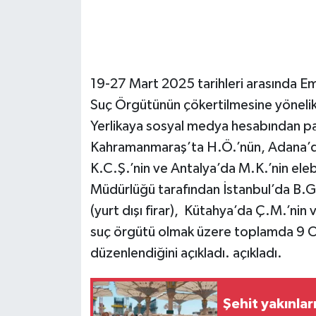
19-27 Mart 2025 tarihleri arasında E
Suç Örgütünün çökertilmesine yönelik o
Yerlikaya sosyal medya hesabından pay
Kahramanmaraş’ta H.Ö.’nün, Adana’da B
K.C.Ş.’nin ve Antalya’da M.K.’nin eleb
Müdürlüğü tarafından İstanbul’da B.G.
(yurt dışı firar), Kütahya’da Ç.M.’nin v
suç örgütü olmak üzere toplamda 9 
düzenlendiğini açıkladı. açıkladı.
Şehit yakınla