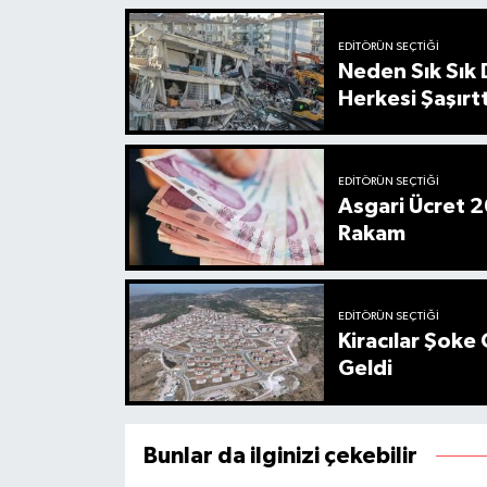
EDITÖRÜN SEÇTIĞI
Neden Sık Sık
Herkesi Şaşırtt
EDITÖRÜN SEÇTIĞI
Asgari Ücret 2
Rakam
EDITÖRÜN SEÇTIĞI
Kiracılar Şoke 
Geldi
Bunlar da ilginizi çekebilir