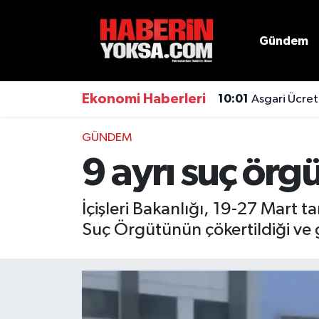
Gündem
Dünya
Hava Durumu
Eğitim
Trafik Durumu
Ekonomi Haberleri
10:01
Asgari Ücret
Ekonomi
Süper Lig Puan Durumu ve Fikstür
GÜNDEM
9 ayrı suç örg
Emlak
Tüm Manşetler
Genel
Son Dakika Haberleri
İçişleri Bakanlığı, 19-27 Mart t
Suç Örgütünün çökertildiği ve 
Gündem
Haber Arşivi
Magazin
Otomobil