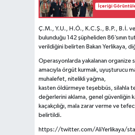
İçeriği Görüntül
Ç.M., Y.U., H.Ö., K.C.Ş., B.P., B.İ. ve
bulunduğu 142 şüpheliden 86’sının tutu
verildiğini belirten Bakan Yerlikaya, d
Operasyonlarda yakalanan organize su
amacıyla örgüt kurmak, uyuşturucu mad
muhalefet, nitelikli yağma,
kasten öldürmeye teşebbüs, silahla te
değerlerini aklama, genel güvenliğin 
kaçakçılığı, mala zarar verme ve tefeci
belirtildi.
https://twitter.com/AliYerlikaya