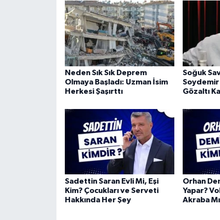
Neden Sık Sık Deprem
Soğuk Sav
Olmaya Başladı: Uzman İsim
Soydemir
Herkesi Şaşırttı
Gözaltı Ka
Sadettin Saran Evli Mi, Eşi
Orhan Dem
Kim? Çocukları ve Serveti
Yapar? Vol
Hakkında Her Şey
Akraba Mı