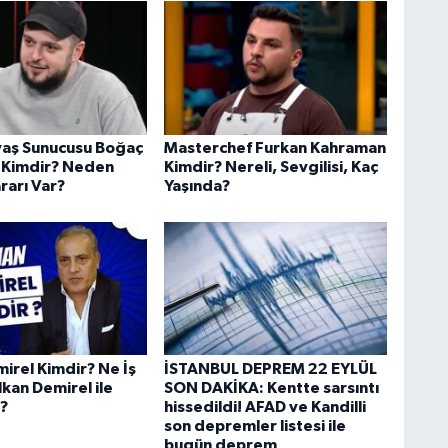
aş Sunucusu Boğaç
Masterchef Furkan Kahraman
 Kimdir? Neden
Kimdir? Nereli, Sevgilisi, Kaç
rarı Var?
Yaşında?
irel Kimdir? Ne İş
İSTANBUL DEPREM 22 EYLÜL
kan Demirel ile
SON DAKİKA: Kentte sarsıntı
?
hissedildi! AFAD ve Kandilli
son depremler listesi ile
bugün deprem