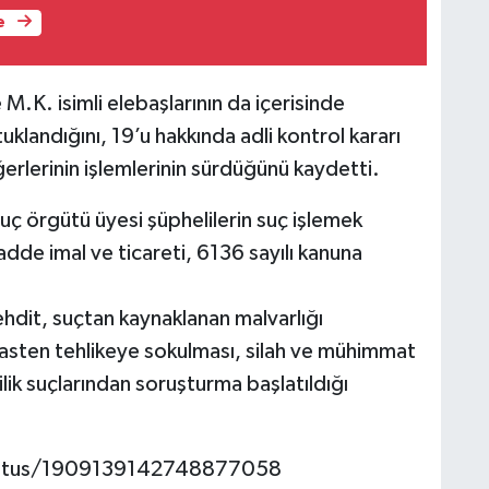
e
 M.K. isimli elebaşlarının da içerisinde
klandığını, 19’u hakkında adli kontrol kararı
iğerlerinin işlemlerinin sürdüğünü kaydetti.
ç örgütü üyesi şüphelilerin suç işlemek
de imal ve ticareti, 6136 sayılı kanuna
hdit, suçtan kaynaklanan malvarlığı
kasten tehlikeye sokulması, silah ve mühimmat
lik suçlarından soruşturma başlatıldığı
/status/1909139142748877058