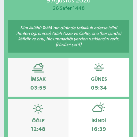
9 Ağustos 2026
26 Safer 1448
Sağlık
Teknoloji
Kim Allâhü Teâlâ'nın dininde tefakkuh ederse (dînî
ilimleri öğrenirse) Allah Azze ve Celle, ona (her işinde)
kâfidir ve onu, hiç ummadığı yerden rızıklandırıverir.
Yaşam
(Hadis-i şerif)
İMSAK
GÜNEŞ
03:55
05:34
ÖĞLE
İKINDI
12:48
16:39