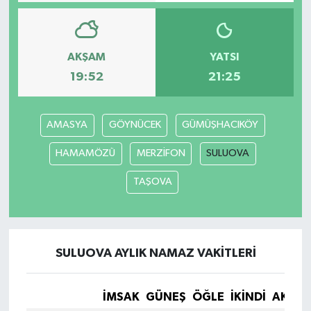
AKŞAM
YATSI
19:52
21:25
AMASYA
GÖYNÜCEK
GÜMÜŞHACIKÖY
HAMAMÖZÜ
MERZİFON
SULUOVA
TAŞOVA
SULUOVA AYLIK NAMAZ VAKITLERI
İMSAK
GÜNEŞ
ÖĞLE
İKINDI
AKŞA