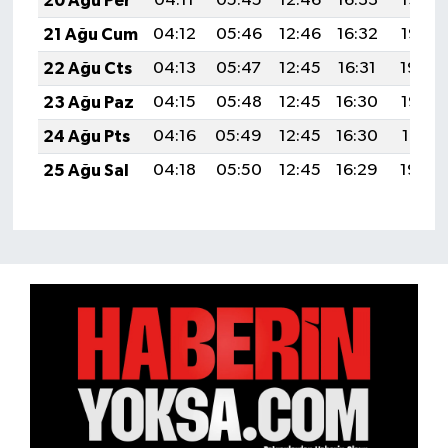
20 Ağu Per
04:11
05:45
12:46
16:33
19:37
21 Ağu Cum
04:12
05:46
12:46
16:32
19:35
22 Ağu Cts
04:13
05:47
12:45
16:31
19:34
23 Ağu Paz
04:15
05:48
12:45
16:30
19:32
24 Ağu Pts
04:16
05:49
12:45
16:30
19:31
25 Ağu Sal
04:18
05:50
12:45
16:29
19:29