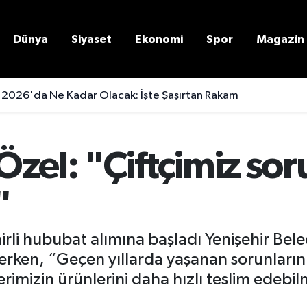
Dünya
Siyaset
Ekonomi
Spor
Magazin
 2026'da Ne Kadar Olacak: İşte Şaşırtan Rakam
zel: "Çiftçimiz sor
"
hirli hububat alımına başladı Yenişehir Bel
 dilerken, “Geçen yıllarda yaşanan sorunla
lerimizin ürünlerini daha hızlı teslim edebi