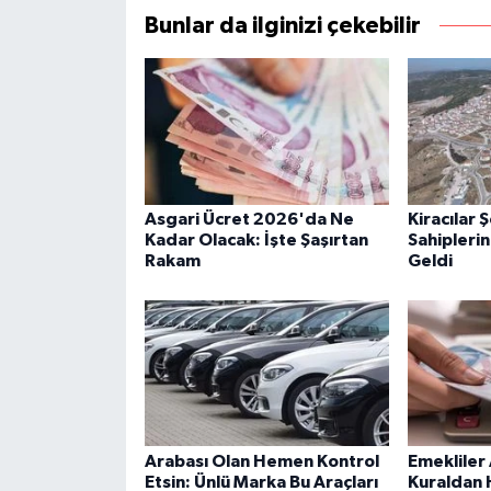
Bunlar da ilginizi çekebilir
Asgari Ücret 2026'da Ne
Kiracılar 
Kadar Olacak: İşte Şaşırtan
Sahiplerin
Rakam
Geldi
Arabası Olan Hemen Kontrol
Emekliler
Etsin: Ünlü Marka Bu Araçları
Kuraldan 