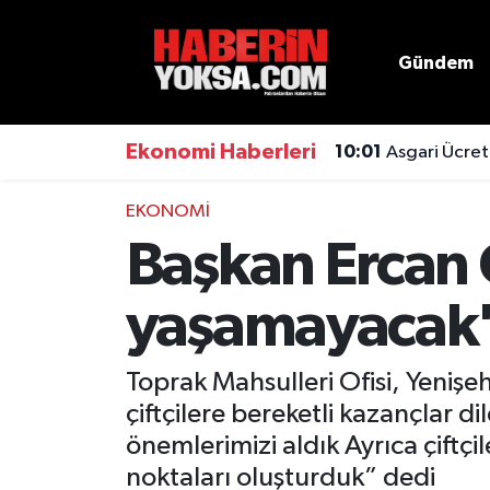
Gündem
Dünya
Hava Durumu
Eğitim
Trafik Durumu
Ekonomi Haberleri
10:01
Asgari Ücret
Ekonomi
Süper Lig Puan Durumu ve Fikstür
EKONOMI
Başkan Ercan Ö
Emlak
Tüm Manşetler
yaşamayacak
Genel
Son Dakika Haberleri
Gündem
Haber Arşivi
Toprak Mahsulleri Ofisi, Yenişe
çiftçilere bereketli kazançlar
Magazin
önemlerimizi aldık Ayrıca çiftçi
Otomobil
noktaları oluşturduk” dedi