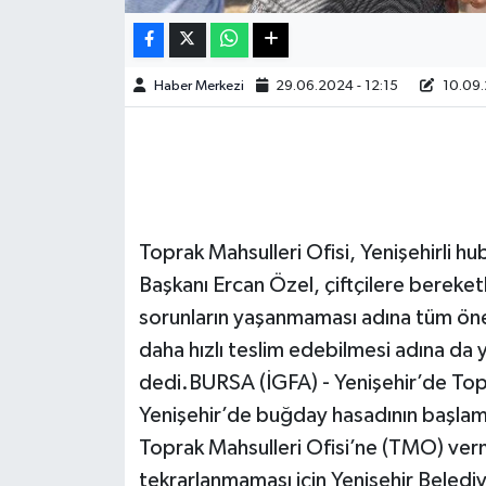
Haber Merkezi
29.06.2024 - 12:15
10.09.
Toprak Mahsulleri Ofisi, Yenişehirli hu
Başkanı Ercan Özel, çiftçilere bereket
sorunların yaşanmaması adına tüm önemle
daha hızlı teslim edebilmesi adına da 
dedi.BURSA (İGFA) - Yenişehir’de Topr
Yenişehir’de buğday hasadının başlamasıy
Toprak Mahsulleri Ofisi’ne (TMO) ver
tekrarlanmaması için Yenişehir Belediy