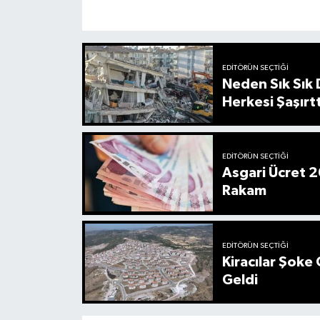
EDITÖRÜN SEÇTIĞI
Neden Sık Sık
Herkesi Şaşırtt
EDITÖRÜN SEÇTIĞI
Asgari Ücret 2
Rakam
EDITÖRÜN SEÇTIĞI
Kiracılar Şoke 
Geldi