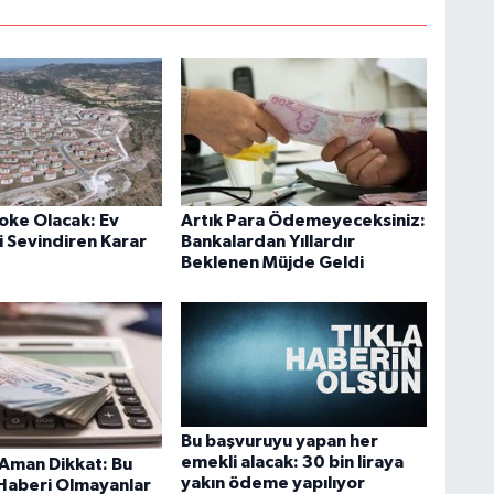
Şoke Olacak: Ev
Artık Para Ödemeyeceksiniz:
i Sevindiren Karar
Bankalardan Yıllardır
Beklenen Müjde Geldi
Bu başvuruyu yapan her
emekli alacak: 30 bin liraya
 Aman Dikkat: Bu
yakın ödeme yapılıyor
Haberi Olmayanlar