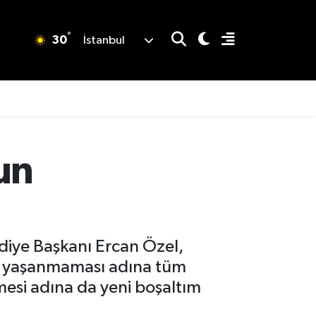
°
30
İstanbul
un
ediye Başkanı Ercan Özel,
rın yaşanmaması adına tüm
lmesi adına da yeni boşaltım