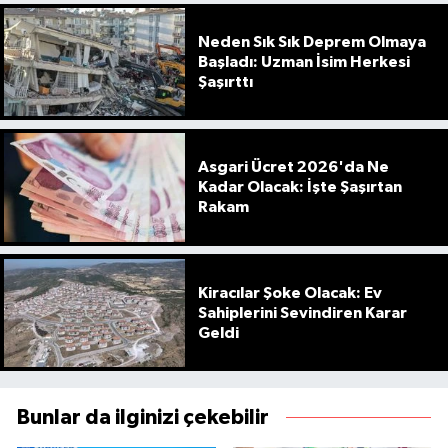
Neden Sık Sık Deprem Olmaya
Başladı: Uzman İsim Herkesi
Şaşırttı
Asgari Ücret 2026'da Ne
Kadar Olacak: İşte Şaşırtan
Rakam
Kiracılar Şoke Olacak: Ev
Sahiplerini Sevindiren Karar
Geldi
Bunlar da ilginizi çekebilir