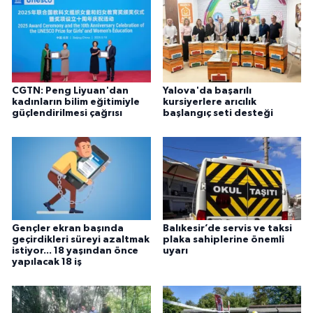
CGTN: Peng Liyuan'dan
Yalova'da başarılı
kadınların bilim eğitimiyle
kursiyerlere arıcılık
güçlendirilmesi çağrısı
başlangıç seti desteği
Gençler ekran başında
Balıkesir’de servis ve taksi
geçirdikleri süreyi azaltmak
plaka sahiplerine önemli
istiyor... 18 yaşından önce
uyarı
yapılacak 18 iş