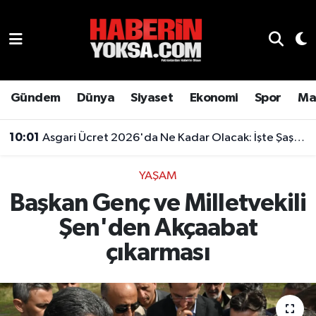
Dünya
Hava Durumu
Eğitim
Trafik Durumu
Gündem
Dünya
Siyaset
Ekonomi
Spor
Ma
Ekonomi
Süper Lig Puan Durumu ve Fikstür
10:01
Asgari Ücret 2026'da Ne Kadar Olacak: İşte Şaşırtan Rakam
Emlak
Tüm Manşetler
YAŞAM
Başkan Genç ve Milletvekili
Genel
Son Dakika Haberleri
Şen'den Akçaabat
Gündem
Haber Arşivi
çıkarması
Magazin
Otomobil