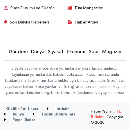
Puan Durumu ve Fikstür
Tüm Manşetler
Son Dakika Haberleri
Haber Arşivi
Gündem
Dünya
Siyaset
Ekonomi
Spor
Magazin
Sitede yayınlanan içerik ve yorumlardan yazarları sorumludur.
Yayınlanan yorumlardan haberinyoksa.com - Ekonomi sorumlu
tutulamaz. Sitedeki tüm harici linkler ayrı bir sayfada açılır. Sitemizde
yayınlanan haber, köşe yazıları ve fotoğraflar izin alınmaksızın kaynak
gösterilse dahi, herhangi bir ortamda kullanılamaz ve yayınlanamaz
Gizlilik Politikası
İletişim
Haber Yazılımı:
TE
Künye
Topluluk Kuralları
Bilişim
| Copyright
Yayın İlkeleri
© 2026