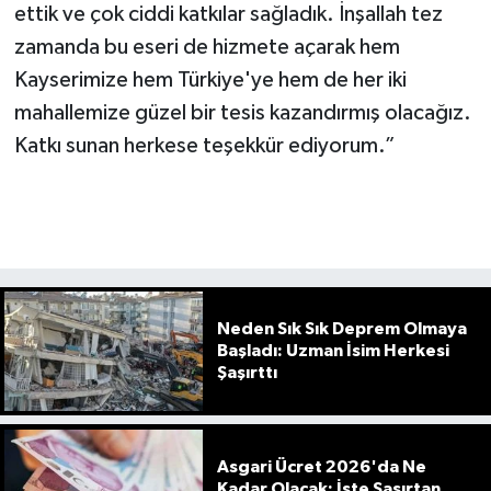
ettik ve çok ciddi katkılar sağladık. İnşallah tez
zamanda bu eseri de hizmete açarak hem
Kayserimize hem Türkiye'ye hem de her iki
mahallemize güzel bir tesis kazandırmış olacağız.
Katkı sunan herkese teşekkür ediyorum.”
Neden Sık Sık Deprem Olmaya
Başladı: Uzman İsim Herkesi
Şaşırttı
Asgari Ücret 2026'da Ne
Kadar Olacak: İşte Şaşırtan