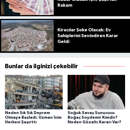
Rakam
Kiracılar Şoke Olacak: Ev
Sahiplerini Sevindiren Karar
Geldi
Bunlar da ilginizi çekebilir
Neden Sık Sık Deprem
Soğuk Savaş Sunucusu
Olmaya Başladı: Uzman İsim
Boğaç Soydemir Kimdir?
Herkesi Şaşırttı
Neden Gözaltı Kararı Var?