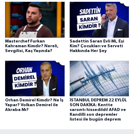
Masterchef Furkan
Sadettin Saran Evli Mi, Eşi
Kahraman Kimdir? Nereli,
Kim? Çocukları ve Serveti
Sevgilisi, Kaç Yaşında?
Hakkında Her Şey
Orhan Demirel Kimdir? Ne İş
İSTANBUL DEPREM 22 EYLÜL
Yapar? Volkan Demirel ile
SON DAKİKA: Kentte
Akraba Mı?
sarsıntı hissedildi! AFAD ve
Kandilli son depremler
listesi ile bugün deprem