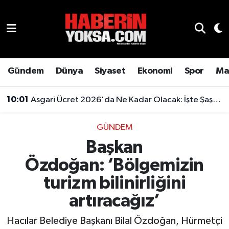
Dünya
Hava Durumu
Eğitim
Trafik Durumu
Gündem
Dünya
Siyaset
Ekonomi
Spor
Ma
Ekonomi
Süper Lig Puan Durumu ve Fikstür
10:01
Asgari Ücret 2026'da Ne Kadar Olacak: İşte Şaşırtan Rakam
Emlak
Tüm Manşetler
GÜNDEM
Başkan
Genel
Son Dakika Haberleri
Özdoğan: ‘Bölgemizin
Gündem
Haber Arşivi
turizm bilinirliğini
Magazin
artıracağız’
Hacılar Belediye Başkanı Bilal Özdoğan, Hürmetçi
Otomobil