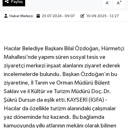
Paylaş
-
+
A
A
Haber Merkezi
25.07.2024 - 09:07
10.09.2025 - 12:27
Hacılar Belediye Başkanı Bilal Özdoğan, Hürmetçi
Mahallesi’nde yapımı süren sosyal tesis ve
ziyaretçi merkezi inşaat alanlarını ziyaret ederek
incelemelerde bulundu. Başkan Özdoğan’ın bu
ziyaretine, İl Tarım ve Orman Müdürü Bülent
Saklav ve il Kültür ve Turizm Müdürü Doç.Dr.
Şükrü Dursun da eşlik etti.KAYSERİ (İGFA) -
Hacılar da özellikle turizm alanındaki çalışmalar
yaz döneminde hız kazandı. Bu bağlamda
kamuoyunda yılkı atlarının mekânı olarak bilinen