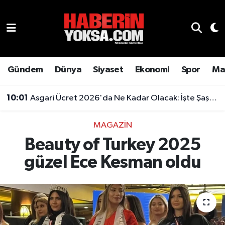
Dünya
Hava Durumu
Eğitim
Trafik Durumu
Gündem
Dünya
Siyaset
Ekonomi
Spor
Ma
Ekonomi
Süper Lig Puan Durumu ve Fikstür
10:01
Asgari Ücret 2026'da Ne Kadar Olacak: İşte Şaşırtan Rakam
Emlak
Tüm Manşetler
MAGAZIN
Beauty of Turkey 2025
Genel
Son Dakika Haberleri
güzel Ece Kesman oldu
Gündem
Haber Arşivi
Magazin
Otomobil