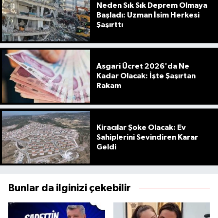
Neden Sık Sık Deprem Olmaya
Başladı: Uzman İsim Herkesi
Şaşırttı
Asgari Ücret 2026'da Ne
Kadar Olacak: İşte Şaşırtan
Rakam
Kiracılar Şoke Olacak: Ev
Sahiplerini Sevindiren Karar
Geldi
Bunlar da ilginizi çekebilir