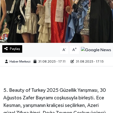
Sağlık
Teknoloji
Yaşam
Paylaş
-
+
A
A
Haber Merkezi
31.08.2025 - 17:11
31.08.2025 - 17:15
5. Beauty of Turkey 2025 Güzellik Yarışması, 30
Ağustos Zafer Bayramı coşkusuyla birleşti. Ece
Kesman, yarışmanın kraliçesi seçilirken, Azeri
güzel Zifura ikinci, Doğa Zeynep Coşkun üçüncü