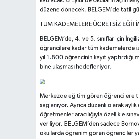
katılacak. 8 Eylül’de okulların açılmas
düzene dönecek. BELGEM’de tatil günle
TÜM KADEMELERE ÜCRETSİZ EĞİTİ
BELGEM’de, 4. ve 5. sınıflar için İngili
öğrencilere kadar tüm kademelerde ise
yıl 1.800 öğrencinin kayıt yaptırdığı m
bine ulaşması hedefleniyor.
Merkezde eğitim gören öğrencilere tü
sağlanıyor. Ayrıca düzenli olarak aylı
öğretmenler aracılığıyla özellikle sına
veriliyor. BELGEM’den sadece Borno
okullarda öğrenim gören öğrenciler ya