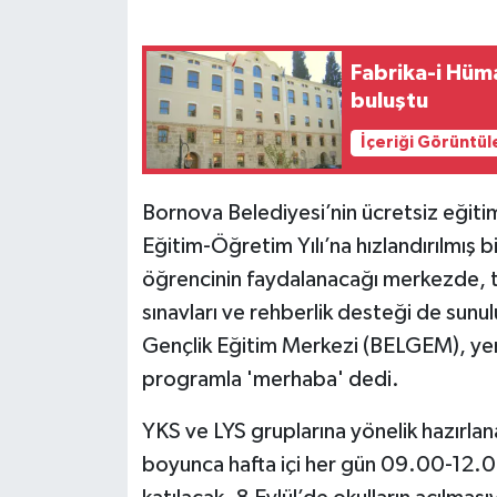
Fabrika-i Hüm
buluştu
İçeriği Görüntül
Bornova Belediyesi’nin ücretsiz eğ
Eğitim-Öğretim Yılı’na hızlandırılmış bi
öğrencinin faydalanacağı merkezde, t
sınavları ve rehberlik desteği de sun
Gençlik Eğitim Merkezi (BELGEM), yeni
programla 'merhaba' dedi.
YKS ve LYS gruplarına yönelik hazırla
boyunca hafta içi her gün 09.00-12.00