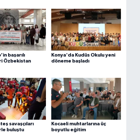
in başarılı
Konya'da Kudüs Okulu yeni
ri Özbekistan
döneme başladı
teş savaşçıları
Kocaeli muhtarlarına üç
rle buluştu
boyutlu eğitim