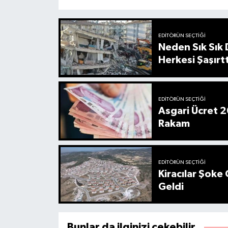
EDITÖRÜN SEÇTIĞI
Neden Sık Sık
Herkesi Şaşırtt
EDITÖRÜN SEÇTIĞI
Asgari Ücret 2
Rakam
EDITÖRÜN SEÇTIĞI
Kiracılar Şoke 
Geldi
Bunlar da ilginizi çekebilir