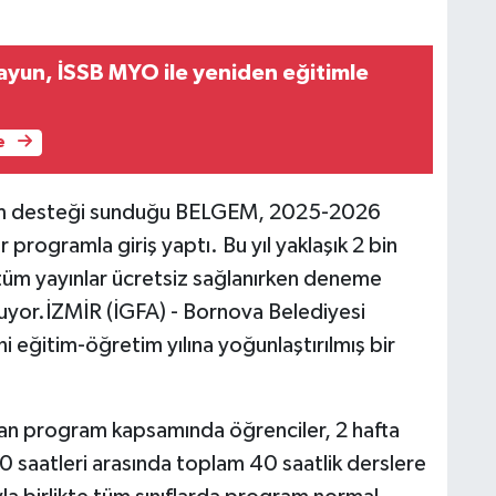
ayun, İSSB MYO ile yeniden eğitimle
e
itim desteği sunduğu BELGEM, 2025-2026
r programla giriş yaptı. Bu yıl yaklaşık 2 bin
üm yayınlar ücretsiz sağlanırken deneme
uluyor.İZMİR (İGFA) - Bornova Belediyesi
 eğitim-öğretim yılına yoğunlaştırılmış bir
nan program kapsamında öğrenciler, 2 hafta
 saatleri arasında toplam 40 saatlik derslere