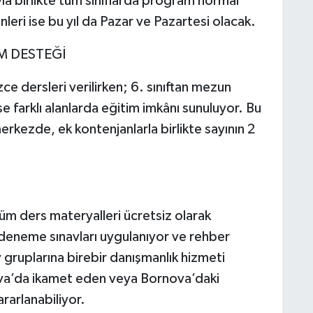
ıyla birlikte tüm sınıflarda program normal
ri ise bu yıl da Pazar ve Pazartesi olacak.
M DESTEĞİ
zce dersleri verilirken; 6. sınıftan mezun
 farklı alanlarda eğitim imkânı sunuluyor. Bu
erkezde, ek kontenjanlarla birlikte sayının 2
m ders materyalleri ücretsiz olarak
k deneme sınavları uygulanıyor ve rehber
v gruplarına birebir danışmanlık hizmeti
va’da ikamet eden veya Bornova’daki
rarlanabiliyor.