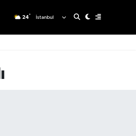
°
24
İstanbul
ı