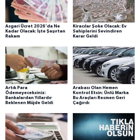
Asgari Ücret 2026'da Ne
Kiracılar Şoke Olacak: Ev
Kadar Olacak: İşte Şaşırtan
Sahiplerini Sevindiren
Rakam
Karar Geldi
Artık Para
Arabası Olan Hemen
Ödemeyeceksiniz:
Kontrol Etsin: Ünlü Marka
Bankalardan Yıllardır
Bu Araçları Resmen Geri
Beklenen Müjde Geldi
Çağırdı