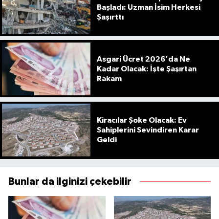
Başladı: Uzman İsim Herkesi
Şaşırttı
Asgari Ücret 2026'da Ne
Kadar Olacak: İşte Şaşırtan
Rakam
Kiracılar Şoke Olacak: Ev
Sahiplerini Sevindiren Karar
Geldi
Bunlar da ilginizi çekebilir