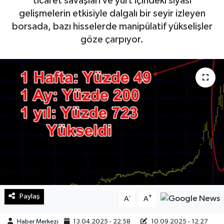
ticaret savaşları ve yurt içindeki siyasi
gelişmelerin etkisiyle dalgalı bir seyir izleyen
Sağlık
borsada, bazı hisselerde manipülatif yükselişler
göze çarpıyor.
Teknoloji
Yaşam
Paylaş
-
+
A
A
Haber Merkezi
13.04.2025 - 22:58
10.09.2025 - 12:27