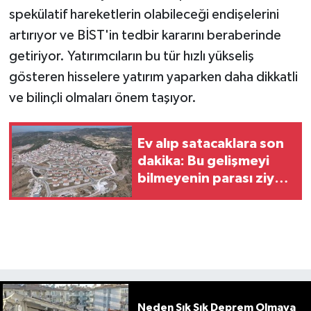
spekülatif hareketlerin olabileceği endişelerini
artırıyor ve BİST'in tedbir kararını beraberinde
getiriyor. Yatırımcıların bu tür hızlı yükseliş
gösteren hisselere yatırım yaparken daha dikkatli
ve bilinçli olmaları önem taşıyor.
Ev alıp satacaklara son
dakika: Bu gelişmeyi
bilmeyenin parası ziyan
olacak
Neden Sık Sık Deprem Olmaya