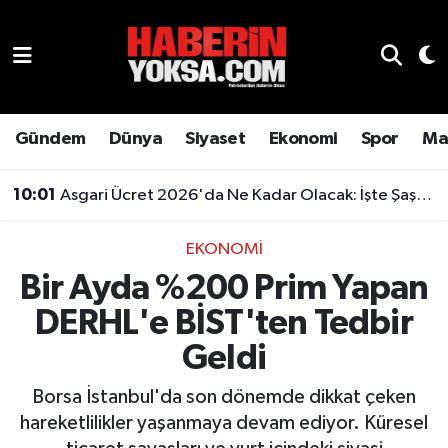
Dünya
Hava Durumu
Eğitim
Trafik Durumu
Gündem
Dünya
Siyaset
Ekonomi
Spor
Ma
Ekonomi
Süper Lig Puan Durumu ve Fikstür
10:01
Asgari Ücret 2026'da Ne Kadar Olacak: İşte Şaşırtan Rakam
Emlak
Tüm Manşetler
EKONOMI
Bir Ayda %200 Prim Yapan
Genel
Son Dakika Haberleri
DERHL'e BİST'ten Tedbir
Gündem
Haber Arşivi
Geldi
Magazin
Borsa İstanbul'da son dönemde dikkat çeken
hareketlilikler yaşanmaya devam ediyor. Küresel
Otomobil