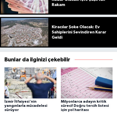
Rakam
Kiracılar Şoke Olacak: Ev
Sahiplerini Sevindiren Karar
Geldi
Bunlar da ilginizi çekebilir
İzmir İtfaiyesi'nin
Milyonlarca adayın kritik
yangınlarla mücadelesi
süreci! Doğru tercih listesi
sürüyor
için yol haritası