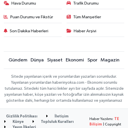
Hava Durumu
Trafik Durumu
Puan Durumu ve Fikstür
Tüm Manşetler
Son Dakika Haberleri
Haber Arşivi
Gündem
Dünya
Siyaset
Ekonomi
Spor
Magazin
Sitede yayınlanan içerik ve yorumlardan yazarları sorumludur.
Yayınlanan yorumlardan haberinyoksa.com - Ekonomi sorumlu
tutulamaz. Sitedeki tüm harici linkler ayrı bir sayfada açılır. Sitemizde
yayınlanan haber, köşe yazıları ve fotoğraflar izin alınmaksızın kaynak
gösterilse dahi, herhangi bir ortamda kullanılamaz ve yayınlanamaz
Gizlilik Politikası
İletişim
Haber Yazılımı:
TE
Künye
Topluluk Kuralları
Bilişim
| Copyright
Yayın İlkeleri