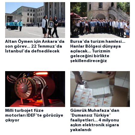
Altan Öymen için Ankara'da
Bursa'da turizm hamlesi...
son görev... 22 Temmuz'da
Hanlar Bölgesi dünyaya
İstanbul'da defnedilecek
açılacak... Turizmin
geleceğini birlikte
şekillendireceğiz
Milli turbojet füze
Gümrük Muhafaza'dan
motorları IDEF'te görücüye
'Dumansız Türkiye'
çıkıyor
faaliyetleri... 4 milyonu
aşkın elektronik sigara
yakalandı