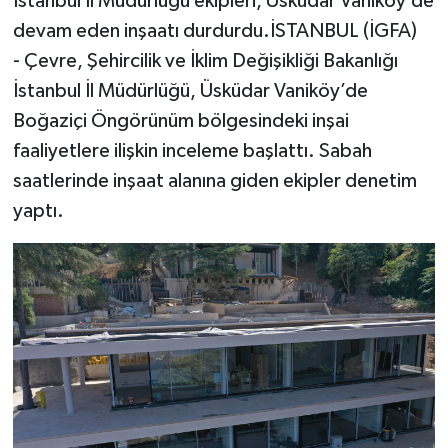
İstanbul İl Müdürlüğü ekipleri, Üsküdar Vaniköy’de
devam eden inşaatı durdurdu.İSTANBUL (İGFA)
- Çevre, Şehircilik ve İklim Değişikliği Bakanlığı
İstanbul İl Müdürlüğü, Üsküdar Vaniköy’de
Boğaziçi Öngörünüm bölgesindeki inşai
faaliyetlere ilişkin inceleme başlattı. Sabah
saatlerinde inşaat alanına giden ekipler denetim
yaptı.