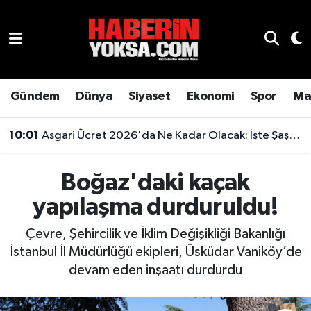
Dünya
Hava Durumu
Eğitim
Trafik Durumu
Gündem
Dünya
Siyaset
Ekonomi
Spor
Ma
Ekonomi
Süper Lig Puan Durumu ve Fikstür
10:01
Asgari Ücret 2026'da Ne Kadar Olacak: İşte Şaşırtan Rakam
Emlak
Tüm Manşetler
Boğaz'daki kaçak
Genel
Son Dakika Haberleri
yapılaşma durduruldu!
Gündem
Haber Arşivi
Çevre, Şehircilik ve İklim Değişikliği Bakanlığı
İstanbul İl Müdürlüğü ekipleri, Üsküdar Vaniköy’de
Magazin
devam eden inşaatı durdurdu
Otomobil