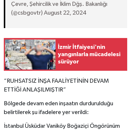
Çevre, Şehircilik ve İklim Dğş. Bakanlığı
(@csbgovtr) August 22, 2024
İzmir İtfaiyesi'nin
yangınlarla mücadelesi
sürüyor
“RUHSATSIZ İNŞA FAALİYETİNİN DEVAM
ETTİĞİ ANLAŞILMIŞTIR”
Bölgede devam eden inşaatın durdurulduğu
belirtilerek şu ifadelere yer verildi:
İstanbul Üsküdar Vaniköy Boğaziçi Öngörünüm