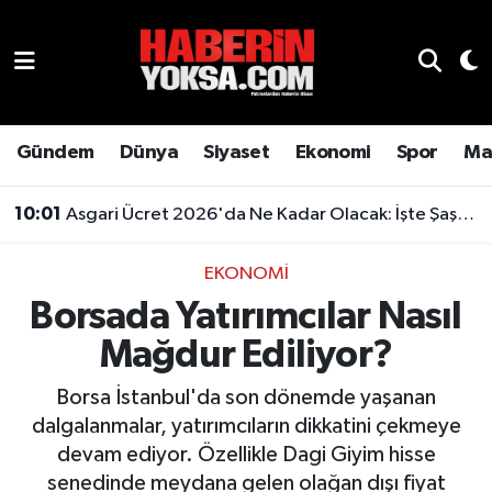
Dünya
Hava Durumu
Eğitim
Trafik Durumu
Gündem
Dünya
Siyaset
Ekonomi
Spor
Ma
Ekonomi
Süper Lig Puan Durumu ve Fikstür
10:01
Asgari Ücret 2026'da Ne Kadar Olacak: İşte Şaşırtan Rakam
Emlak
Tüm Manşetler
EKONOMI
Borsada Yatırımcılar Nasıl
Genel
Son Dakika Haberleri
Mağdur Ediliyor?
Gündem
Haber Arşivi
Borsa İstanbul'da son dönemde yaşanan
Magazin
dalgalanmalar, yatırımcıların dikkatini çekmeye
devam ediyor. Özellikle Dagi Giyim hisse
Otomobil
senedinde meydana gelen olağan dışı fiyat