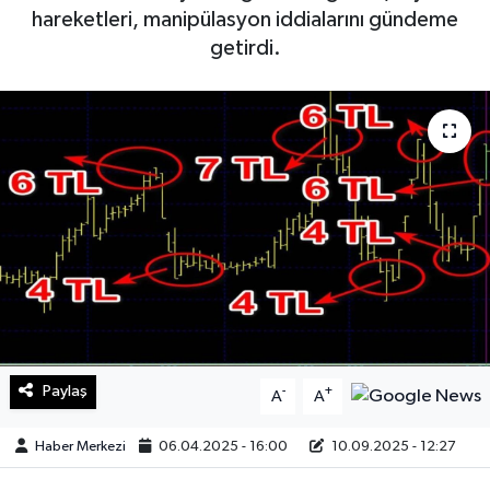
hareketleri, manipülasyon iddialarını gündeme
Sağlık
getirdi.
Teknoloji
Yaşam
Paylaş
-
+
A
A
Haber Merkezi
06.04.2025 - 16:00
10.09.2025 - 12:27