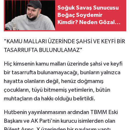
Soğuk Savaş Sunucusu
Boğaç Soydemir
Kimdir? Neden Gözaltı
Kararı Var?
"KAMU MALLARI ÜZERİNDE ŞAHSİ VE KEYFİ BİR
TASARRUFTA BULUNULAMAZ"
Hiç kimsenin kamu malları üzerinde şahsi ve keyfi
bir tasarrufta bulunamayacağı, bunların yalnızca
hayatta olanların değil, henüz doğmamış
çocukların, tüyü bitmemiş yetimlerin, bütün
muhtaçların da hakkı olduğu belirtildi.
Hutbenin yayınlanmasının ardından TBMM Eski
Başkanı ve AK Parti'nin kurucu isimlerden olan
Bülent Arınç, X üzerinden bir paylaşım yaptı.