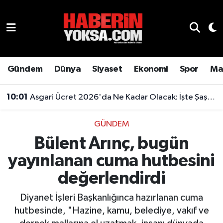
Dünya
Hava Durumu
Eğitim
Trafik Durumu
Gündem
Dünya
Siyaset
Ekonomi
Spor
Ma
Ekonomi
Süper Lig Puan Durumu ve Fikstür
10:01
Asgari Ücret 2026'da Ne Kadar Olacak: İşte Şaşırtan Rakam
Emlak
Tüm Manşetler
GÜNDEM
Bülent Arınç, bugün
Genel
Son Dakika Haberleri
yayınlanan cuma hutbesini
Gündem
Haber Arşivi
değerlendirdi
Magazin
Diyanet İşleri Başkanlığınca hazırlanan cuma
hutbesinde, "Hazine, kamu, belediye, vakıf ve
Otomobil