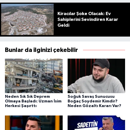
Kiracılar Şoke Olacak: Ev
Sahiplerini Sevindiren Karar
Geldi
Bunlar da ilginizi çekebilir
Neden Sık Sık Deprem
Soğuk Savaş Sunucusu
Olmaya Başladı: Uzman İsim
Boğaç Soydemir Kimdir?
Herkesi Şaşırttı
Neden Gözaltı Kararı Var?