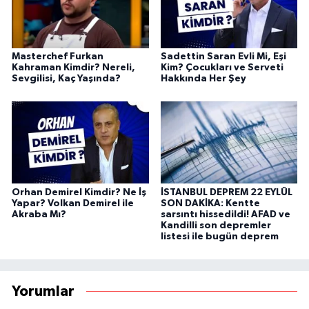
Masterchef Furkan
Sadettin Saran Evli Mi, Eşi
Kahraman Kimdir? Nereli,
Kim? Çocukları ve Serveti
Sevgilisi, Kaç Yaşında?
Hakkında Her Şey
Orhan Demirel Kimdir? Ne İş
İSTANBUL DEPREM 22 EYLÜL
Yapar? Volkan Demirel ile
SON DAKİKA: Kentte
Akraba Mı?
sarsıntı hissedildi! AFAD ve
Kandilli son depremler
listesi ile bugün deprem
Yorumlar