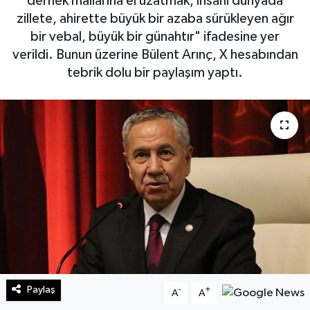
dernek mallarına el uzatmak, insanı dünyada
zillete, ahirette büyük bir azaba sürükleyen ağır
Sağlık
bir vebal, büyük bir günahtır" ifadesine yer
verildi. Bunun üzerine Bülent Arınç, X hesabından
Teknoloji
tebrik dolu bir paylaşım yaptı.
Yaşam
Paylaş
-
+
A
A