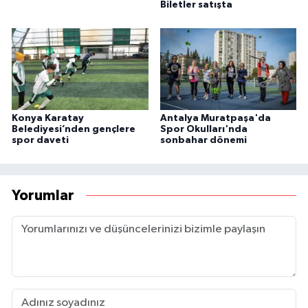
Biletler satışta
Konya Karatay
Antalya Muratpaşa'da
Belediyesi’nden gençlere
Spor Okulları'nda
spor daveti
sonbahar dönemi
Yorumlar