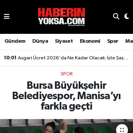
Dünya
Hava Durumu
Eğitim
Trafik Durumu
Gündem
Dünya
Siyaset
Ekonomi
Spor
Ma
Ekonomi
Süper Lig Puan Durumu ve Fikstür
10:01
Asgari Ücret 2026'da Ne Kadar Olacak: İşte Şaşırtan Rakam
Emlak
Tüm Manşetler
SPOR
Bursa Büyükşehir
Genel
Son Dakika Haberleri
Belediyespor, Manisa’yı
Gündem
Haber Arşivi
farkla geçti
Magazin
Otomobil