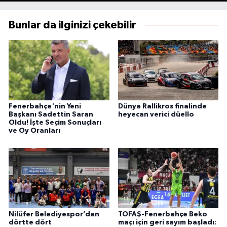
Bunlar da ilginizi çekebilir
Fenerbahçe'nin Yeni
Dünya Rallikros finalinde
Başkanı Sadettin Saran
heyecan verici düello
Oldu! İşte Seçim Sonuçları
ve Oy Oranları
Nilüfer Belediyespor’dan
TOFAŞ-Fenerbahçe Beko
dörtte dört
maçı için geri sayım başladı: