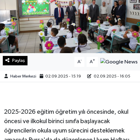
Sağlık
Teknoloji
Yaşam
Paylaş
-
+
A
A
Haber Merkezi
02.09.2025 - 15:19
02.09.2025 - 16:05
2025-2026 eğitim öğretim yılı öncesinde, okul
öncesi ve ilkokul birinci sınıfa başlayacak
öğrencilerin okula uyum sürecini desteklemek
amacıyla Bursa'da da düzenlenen Uyum Haftası