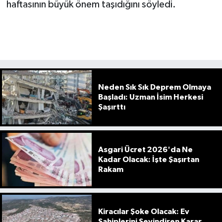
haftasının büyük önem taşıdığını söyledi.
Neden Sık Sık Deprem Olmaya
Başladı: Uzman İsim Herkesi
Şaşırttı
Asgari Ücret 2026'da Ne
Kadar Olacak: İşte Şaşırtan
Rakam
Kiracılar Şoke Olacak: Ev
Sahiplerini Sevindiren Karar