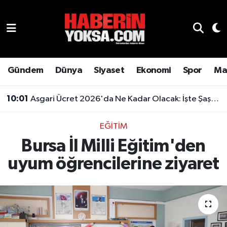
Dünya
Hava Durumu
Eğitim
Trafik Durumu
Gündem
Dünya
Siyaset
Ekonomi
Spor
Ma
Ekonomi
Süper Lig Puan Durumu ve Fikstür
10:01
Asgari Ücret 2026'da Ne Kadar Olacak: İşte Şaşırtan Rakam
Emlak
Tüm Manşetler
EĞITIM
Bursa İl Milli Eğitim'den
Genel
Son Dakika Haberleri
uyum öğrencilerine ziyaret
Gündem
Haber Arşivi
Magazin
Otomobil