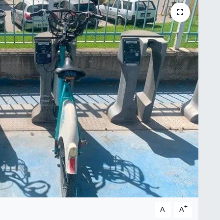
-
+
A
A