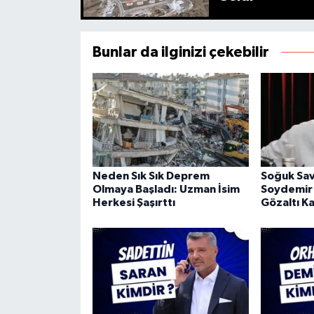
Bunlar da ilginizi çekebilir
Neden Sık Sık Deprem
Soğuk Sav
Olmaya Başladı: Uzman İsim
Soydemir
Herkesi Şaşırttı
Gözaltı Ka