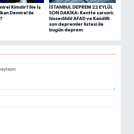
irel Kimdir? Ne İş
İSTANBUL DEPREM 22 EYLÜL
kan Demirel ile
SON DAKİKA: Kentte sarsıntı
?
hissedildi! AFAD ve Kandilli
son depremler listesi ile
bugün deprem