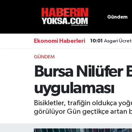
Gündem
Dünya
Hava Durumu
Eğitim
Trafik Durumu
Ekonomi Haberleri
10:01
Asgari Ücret
Ekonomi
Süper Lig Puan Durumu ve Fikstür
GÜNDEM
Bursa Nilüfer 
Emlak
Tüm Manşetler
uygulaması
Genel
Son Dakika Haberleri
Gündem
Haber Arşivi
Bisikletler, trafiğin oldukça yo
görülüyor Gün geçtikçe artan bil
Magazin
Otomobil