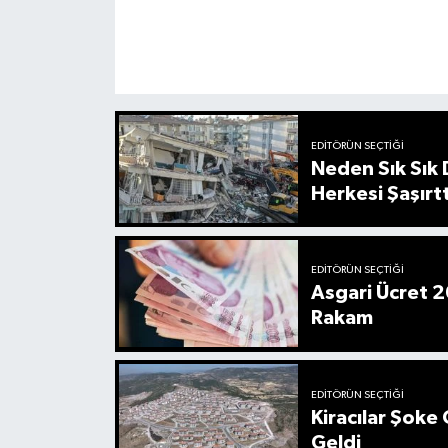
EDITÖRÜN SEÇTIĞI
Neden Sık Sık
Herkesi Şaşırtt
EDITÖRÜN SEÇTIĞI
Asgari Ücret 2
Rakam
EDITÖRÜN SEÇTIĞI
Kiracılar Şoke 
Geldi