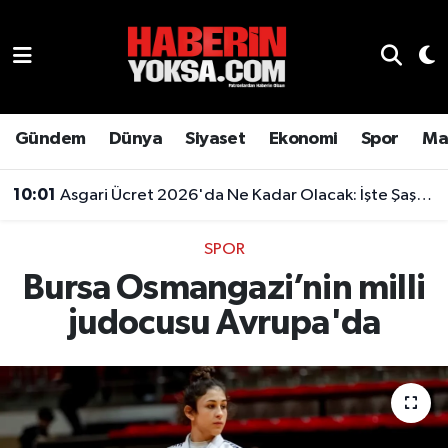
Dünya
Hava Durumu
Eğitim
Trafik Durumu
Gündem
Dünya
Siyaset
Ekonomi
Spor
Ma
Ekonomi
Süper Lig Puan Durumu ve Fikstür
10:01
Asgari Ücret 2026'da Ne Kadar Olacak: İşte Şaşırtan Rakam
Emlak
Tüm Manşetler
SPOR
Bursa Osmangazi’nin milli
Genel
Son Dakika Haberleri
judocusu Avrupa'da
Gündem
Haber Arşivi
Magazin
Otomobil