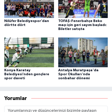
Nilüfer Belediyespor’dan
TOFAŞ-Fenerbahçe Beko
dörtte dört
maçı için geri sayım başladı:
Biletler satışta
Konya Karatay
Antalya Muratpaşa'da
Belediyesi’nden gençlere
Spor Okulları'nda
spor daveti
sonbahar dönemi
Yorumlar