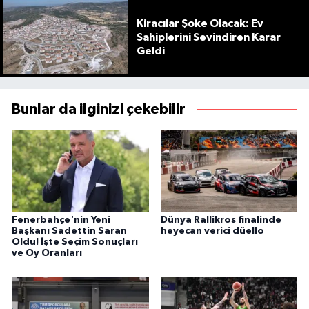
Kiracılar Şoke Olacak: Ev
Sahiplerini Sevindiren Karar
Geldi
Bunlar da ilginizi çekebilir
Fenerbahçe'nin Yeni
Dünya Rallikros finalinde
Başkanı Sadettin Saran
heyecan verici düello
Oldu! İşte Seçim Sonuçları
ve Oy Oranları