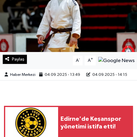
Sağlık
Teknoloji
Yaşam
Paylaş
-
+
A
A
Haber Merkezi
04.09.2025 - 13:49
04.09.2025 - 14:15
Edirne'de Keşanspor
yönetimi istifa etti!