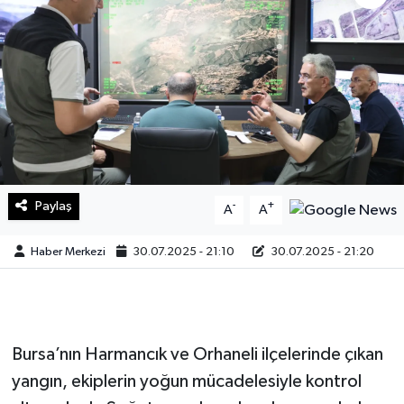
Sağlık
Teknoloji
Yaşam
Paylaş
-
+
A
A
Haber Merkezi
30.07.2025 - 21:10
30.07.2025 - 21:20
Bursa’nın Harmancık ve Orhaneli ilçelerinde çıkan
yangın, ekiplerin yoğun mücadelesiyle kontrol