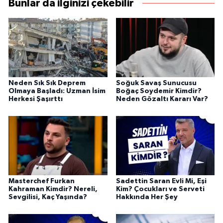
Bunlar da ilginizi çekebilir
Neden Sık Sık Deprem
Soğuk Savaş Sunucusu
Olmaya Başladı: Uzman İsim
Boğaç Soydemir Kimdir?
Herkesi Şaşırttı
Neden Gözaltı Kararı Var?
Masterchef Furkan
Sadettin Saran Evli Mi, Eşi
Kahraman Kimdir? Nereli,
Kim? Çocukları ve Serveti
Sevgilisi, Kaç Yaşında?
Hakkında Her Şey