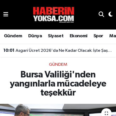
Dünya
Hava Durumu
Eğitim
Trafik Durumu
Gündem
Dünya
Siyaset
Ekonomi
Spor
Ma
Ekonomi
Süper Lig Puan Durumu ve Fikstür
10:01
Asgari Ücret 2026'da Ne Kadar Olacak: İşte Şaşırtan Rakam
Emlak
Tüm Manşetler
GÜNDEM
Bursa Valiliği'nden
Genel
Son Dakika Haberleri
yangınlarla mücadeleye
Gündem
Haber Arşivi
teşekkür
Magazin
Otomobil