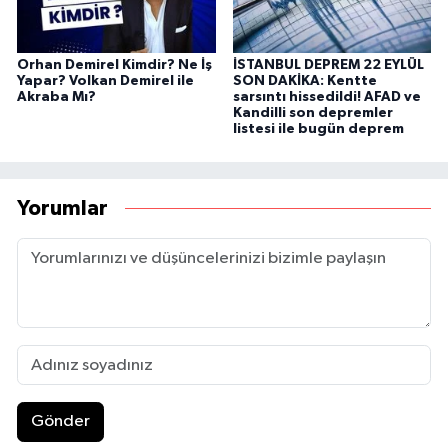
Orhan Demirel Kimdir? Ne İş
İSTANBUL DEPREM 22 EYLÜL
Yapar? Volkan Demirel ile
SON DAKİKA: Kentte
Akraba Mı?
sarsıntı hissedildi! AFAD ve
Kandilli son depremler
listesi ile bugün deprem
Yorumlar
Gönder