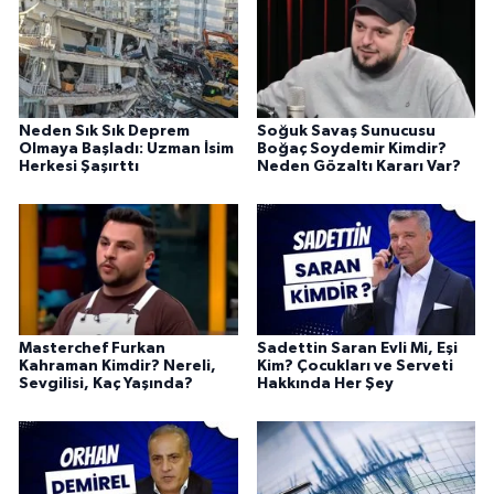
Neden Sık Sık Deprem
Soğuk Savaş Sunucusu
Olmaya Başladı: Uzman İsim
Boğaç Soydemir Kimdir?
Herkesi Şaşırttı
Neden Gözaltı Kararı Var?
Masterchef Furkan
Sadettin Saran Evli Mi, Eşi
Kahraman Kimdir? Nereli,
Kim? Çocukları ve Serveti
Sevgilisi, Kaç Yaşında?
Hakkında Her Şey