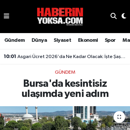
Dünya
Hava Durumu
Eğitim
Trafik Durumu
Gündem
Dünya
Siyaset
Ekonomi
Spor
Ma
Ekonomi
Süper Lig Puan Durumu ve Fikstür
10:01
Asgari Ücret 2026'da Ne Kadar Olacak: İşte Şaşırtan Rakam
Emlak
Tüm Manşetler
GÜNDEM
Bursa'da kesintisiz
Genel
Son Dakika Haberleri
ulaşımda yeni adım
Gündem
Haber Arşivi
Magazin
Otomobil