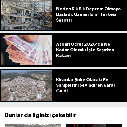
Neden Sık Sık Deprem Olmaya
Başladı: Uzman İsim Herkesi
Şaşırttı
Asgari Ücret 2026'da Ne
Kadar Olacak: İşte Şaşırtan
Rakam
Kiracılar Şoke Olacak: Ev
Sahiplerini Sevindiren Karar
Geldi
Bunlar da ilginizi çekebilir