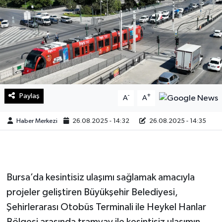
Sağlık
Teknoloji
Yaşam
Paylaş
-
+
A
A
Haber Merkezi
26.08.2025 - 14:32
26.08.2025 - 14:35
Bursa’da kesintisiz ulaşımı sağlamak amacıyla
projeler geliştiren Büyükşehir Belediyesi,
Şehirlerarası Otobüs Terminali ile Heykel Hanlar
Bölgesi arasında tramvay ile kesintisiz ulaşımın