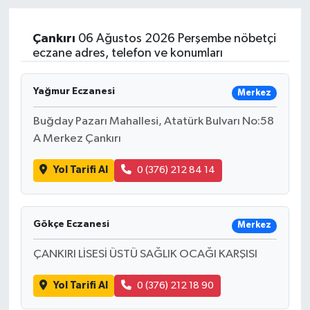
Sağlık
Çankırı
06 Ağustos 2026 Perşembe nöbetçi
eczane adres, telefon ve konumları
Teknoloji
Yağmur Eczanesi
Merkez
Yaşam
Buğday Pazarı Mahallesi, Atatürk Bulvarı No:58
A Merkez Çankırı
Yol Tarifi Al
0 (376) 212 84 14
Gökçe Eczanesi
Merkez
ÇANKIRI LİSESİ ÜSTÜ SAĞLIK OCAĞI KARŞISI
Yol Tarifi Al
0 (376) 212 18 90