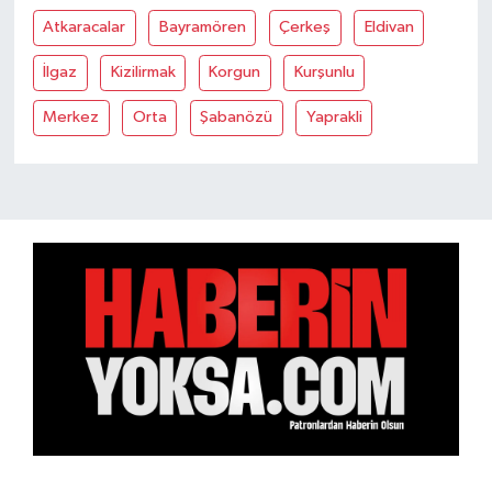
Atkaracalar
Bayramören
Çerkeş
Eldivan
İlgaz
Kizilirmak
Korgun
Kurşunlu
Merkez
Orta
Şabanözü
Yaprakli