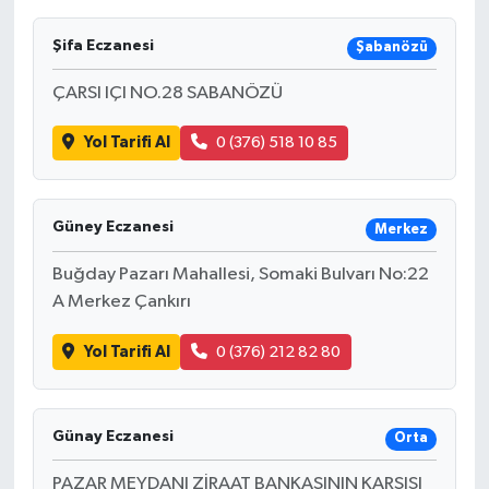
Şifa Eczanesi
Şabanözü
ÇARSI IÇI NO.28 SABANÖZÜ
Yol Tarifi Al
0 (376) 518 10 85
Güney Eczanesi
Merkez
Buğday Pazarı Mahallesi, Somaki Bulvarı No:22
A Merkez Çankırı
Yol Tarifi Al
0 (376) 212 82 80
Günay Eczanesi
Orta
PAZAR MEYDANI ZİRAAT BANKASININ KARŞISI