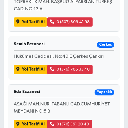
TOPRAKLIK MAH. BAŞBUĞ ALPARSLAN TÜRKEŞ
CAD. NO:13 A
Yol Tarifi Al
0 (507) 809 41 98
Semih Eczanesi
Çerkeş
Hükümet Caddesi, No:49 E Çerkeş Çankırı
Yol Tarifi Al
0 (376) 766 33 40
Eda Eczanesi
Yapraklı
AŞAĞI MAH.NURİ TABANLI CAD.CUMHURİYET
MEYDANI NO:5 B
Yol Tarifi Al
0 (376) 361 20 49