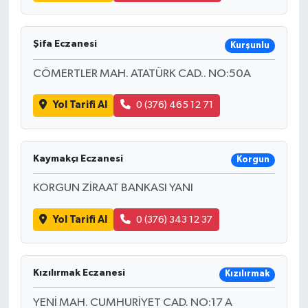
Şifa Eczanesi
Kurşunlu
CÖMERTLER MAH. ATATÜRK CAD.. NO:50A
Yol Tarifi Al
0 (376) 465 12 71
Kaymakçı Eczanesi
Korgun
KORGUN ZİRAAT BANKASI YANI
Yol Tarifi Al
0 (376) 343 12 37
Kızılırmak Eczanesi
Kızılırmak
YENİ MAH. CUMHURİYET CAD. NO:17 A