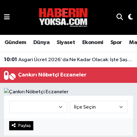
Dünya
Hava Durumu
Eğitim
Trafik Durumu
Gündem
Dünya
Siyaset
Ekonomi
Spor
Ma
Ekonomi
Süper Lig Puan Durumu ve Fikstür
10:01
Asgari Ücret 2026'da Ne Kadar Olacak: İşte Şaşırtan Rakam
Emlak
Tüm Manşetler
Çankırı Nöbetçi Eczaneler
Genel
Son Dakika Haberleri
Gündem
Haber Arşivi
Magazin
Paylaş
Otomobil