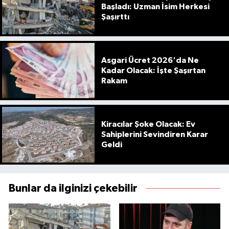
Başladı: Uzman İsim Herkesi
Şaşırttı
Asgari Ücret 2026'da Ne
Kadar Olacak: İşte Şaşırtan
Rakam
Kiracılar Şoke Olacak: Ev
Sahiplerini Sevindiren Karar
Geldi
Bunlar da ilginizi çekebilir