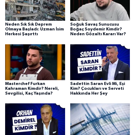
Neden Sık Sık Deprem
Soğuk Savaş Sunucusu
Olmaya Başladı: Uzman İsim
Boğaç Soydemir Kimdir?
Herkesi Şaşırttı
Neden Gözaltı Kararı Var?
Masterchef Furkan
Sadettin Saran Evli Mi, Eşi
Kahraman Kimdir? Nereli,
Kim? Çocukları ve Serveti
Sevgilisi, Kaç Yaşında?
Hakkında Her Şey