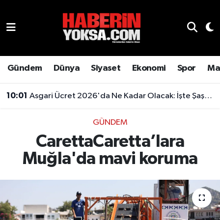
Dünya
Hava Durumu
Eğitim
Trafik Durumu
Gündem
Dünya
Siyaset
Ekonomi
Spor
Ma
Ekonomi
Süper Lig Puan Durumu ve Fikstür
10:01
Asgari Ücret 2026'da Ne Kadar Olacak: İşte Şaşırtan Rakam
Emlak
Tüm Manşetler
GÜNDEM
CarettaCaretta’lara
Genel
Son Dakika Haberleri
Muğla'da mavi koruma
Gündem
Haber Arşivi
Magazin
Otomobil