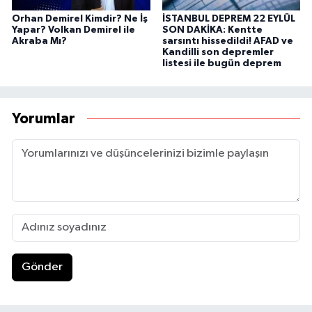
Orhan Demirel Kimdir? Ne İş
İSTANBUL DEPREM 22 EYLÜL
Yapar? Volkan Demirel ile
SON DAKİKA: Kentte
Akraba Mı?
sarsıntı hissedildi! AFAD ve
Kandilli son depremler
listesi ile bugün deprem
Yorumlar
Gönder