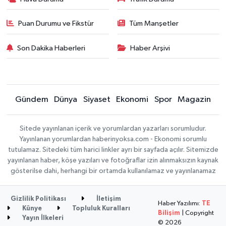
Puan Durumu ve Fikstür
Tüm Manşetler
Son Dakika Haberleri
Haber Arşivi
Gündem
Dünya
Siyaset
Ekonomi
Spor
Magazin
Sitede yayınlanan içerik ve yorumlardan yazarları sorumludur.
Yayınlanan yorumlardan haberinyoksa.com - Ekonomi sorumlu
tutulamaz. Sitedeki tüm harici linkler ayrı bir sayfada açılır. Sitemizde
yayınlanan haber, köşe yazıları ve fotoğraflar izin alınmaksızın kaynak
gösterilse dahi, herhangi bir ortamda kullanılamaz ve yayınlanamaz
Gizlilik Politikası
İletişim
Haber Yazılımı:
TE
Künye
Topluluk Kuralları
Bilişim
| Copyright
Yayın İlkeleri
© 2026