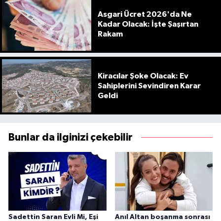
Asgari Ücret 2026'da Ne
Kadar Olacak: İşte Şaşırtan
Rakam
Kiracılar Şoke Olacak: Ev
Sahiplerini Sevindiren Karar
Geldi
Bunlar da ilginizi çekebilir
Sadettin Saran Evli Mi, Eşi
Anıl Altan boşanma sonrası