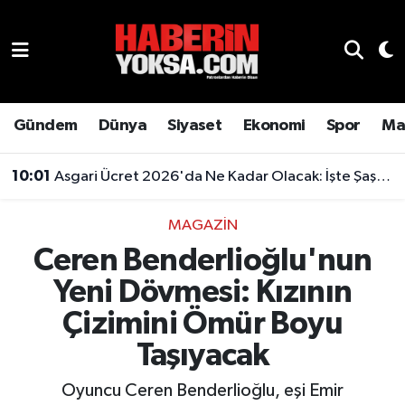
Dünya
Hava Durumu
Eğitim
Trafik Durumu
Gündem
Dünya
Siyaset
Ekonomi
Spor
Ma
Ekonomi
Süper Lig Puan Durumu ve Fikstür
10:01
Asgari Ücret 2026'da Ne Kadar Olacak: İşte Şaşırtan Rakam
Emlak
Tüm Manşetler
MAGAZIN
Ceren Benderlioğlu'nun
Genel
Son Dakika Haberleri
Yeni Dövmesi: Kızının
Gündem
Haber Arşivi
Çizimini Ömür Boyu
Magazin
Taşıyacak
Oyuncu Ceren Benderlioğlu, eşi Emir
Otomobil