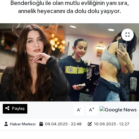
Benderlioğlu ile olan mutlu evliliğinin yanı sıra,
annelik heyecanını da dolu dolu yaşıyor.
Sağlık
Teknoloji
Yaşam
Paylaş
-
+
A
A
Haber Merkezi
09.04.2025 - 22:48
10.09.2025 - 12:27