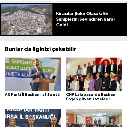
Kiracılar Şoke Olacak: Ev
Sahiplerini Sevindiren Karar
Geldi
Bunlar da ilginizi çekebilir
AK Parti İl Başkanı istifa etti
CHP Lalapaşa'da Başkan
Ergen güven tazeledi