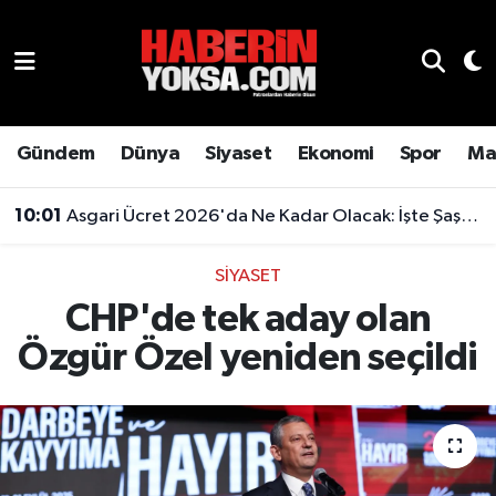
Dünya
Hava Durumu
Eğitim
Trafik Durumu
Gündem
Dünya
Siyaset
Ekonomi
Spor
Ma
Ekonomi
Süper Lig Puan Durumu ve Fikstür
10:01
Asgari Ücret 2026'da Ne Kadar Olacak: İşte Şaşırtan Rakam
Emlak
Tüm Manşetler
SIYASET
CHP'de tek aday olan
Genel
Son Dakika Haberleri
Özgür Özel yeniden seçildi
Gündem
Haber Arşivi
Magazin
Otomobil