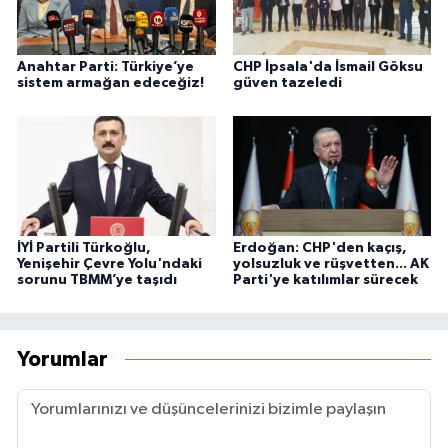
Anahtar Parti: Türkiye’ye
CHP İpsala'da İsmail Göksu
sistem armağan edeceğiz!
güven tazeledi
İYİ Partili Türkoğlu,
Erdoğan: CHP'den kaçış,
Yenişehir Çevre Yolu'ndaki
yolsuzluk ve rüşvetten... AK
sorunu TBMM’ye taşıdı
Parti'ye katılımlar sürecek
Yorumlar