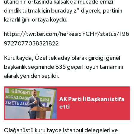
utancının ortasında kalsak da mücadelemizi
dimdik tutmak için buradayız” diyerek, partinin
kararlılığını ortaya koydu.
https://twitter.com/herkesicinCHP/status/196
9727077038321822
Kurultayda, Özel tek aday olarak girdiği genel
başkanlık seçiminde 835 geçerli oyun tamamını
alarak yeniden seçildi.
AK Parti İl Başkanı istifa
etti
Olağanüstü kurultayda İstanbul delegeleri ve