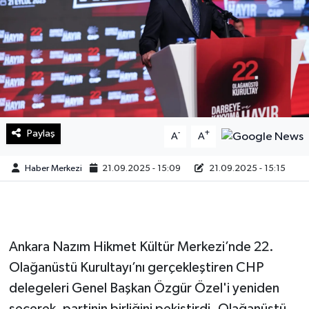
Sağlık
Teknoloji
Yaşam
Paylaş
-
+
A
A
Haber Merkezi
21.09.2025 - 15:09
21.09.2025 - 15:15
Ankara Nazım Hikmet Kültür Merkezi’nde 22.
Olağanüstü Kurultayı’nı gerçekleştiren CHP
delegeleri Genel Başkan Özgür Özel'i yeniden
seçerek, partinin birliğini pekiştirdi. Olağanüstü