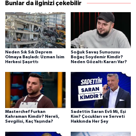
Bunlar da ilginizi çekebilir
Neden Sık Sık Deprem
Soğuk Savaş Sunucusu
Olmaya Başladı: Uzman İsim
Boğaç Soydemir Kimdir?
Herkesi Şaşırttı
Neden Gözaltı Kararı Var?
Masterchef Furkan
Sadettin Saran Evli Mi, Eşi
Kahraman Kimdir? Nereli,
Kim? Çocukları ve Serveti
Sevgilisi, Kaç Yaşında?
Hakkında Her Şey