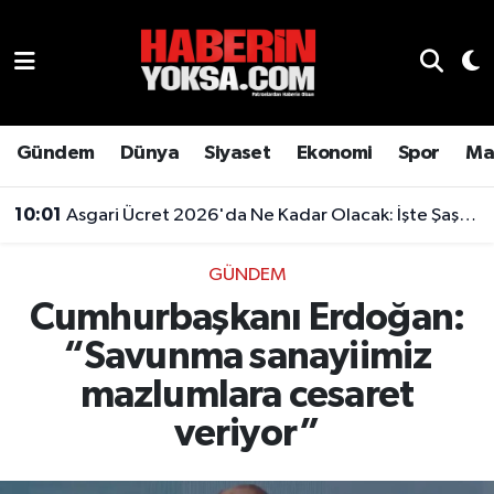
Dünya
Hava Durumu
Eğitim
Trafik Durumu
Gündem
Dünya
Siyaset
Ekonomi
Spor
Ma
Ekonomi
Süper Lig Puan Durumu ve Fikstür
10:01
Asgari Ücret 2026'da Ne Kadar Olacak: İşte Şaşırtan Rakam
Emlak
Tüm Manşetler
GÜNDEM
Cumhurbaşkanı Erdoğan:
Genel
Son Dakika Haberleri
“Savunma sanayiimiz
Gündem
Haber Arşivi
mazlumlara cesaret
Magazin
veriyor”
Otomobil