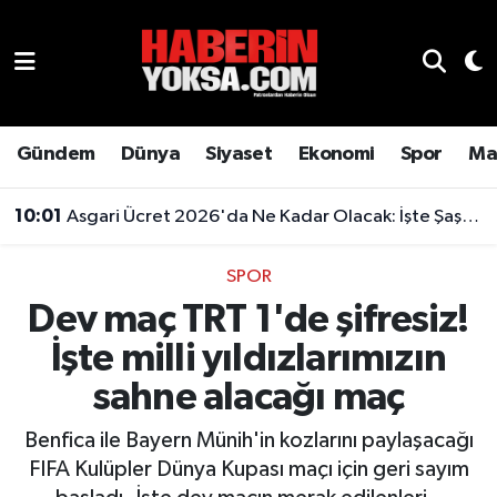
Dünya
Hava Durumu
Eğitim
Trafik Durumu
Gündem
Dünya
Siyaset
Ekonomi
Spor
Ma
Ekonomi
Süper Lig Puan Durumu ve Fikstür
10:01
Asgari Ücret 2026'da Ne Kadar Olacak: İşte Şaşırtan Rakam
Emlak
Tüm Manşetler
SPOR
Dev maç TRT 1'de şifresiz!
Genel
Son Dakika Haberleri
İşte milli yıldızlarımızın
Gündem
Haber Arşivi
sahne alacağı maç
Magazin
Benfica ile Bayern Münih'in kozlarını paylaşacağı
FIFA Kulüpler Dünya Kupası maçı için geri sayım
Otomobil