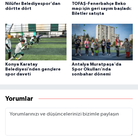
Nilüfer Belediyespor’dan
TOFAŞ-Fenerbahçe Beko
dörtte dört
maçı için geri sayım başladı:
Biletler satışta
Konya Karatay
Antalya Muratpaşa'da
Belediyesi’nden gençlere
Spor Okulları'nda
spor daveti
sonbahar dönemi
Yorumlar