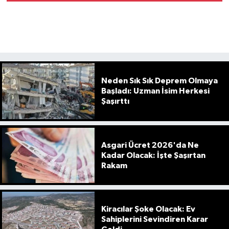
Neden Sık Sık Deprem Olmaya
Başladı: Uzman İsim Herkesi
Şaşırttı
Asgari Ücret 2026'da Ne
Kadar Olacak: İşte Şaşırtan
Rakam
Kiracılar Şoke Olacak: Ev
Sahiplerini Sevindiren Karar