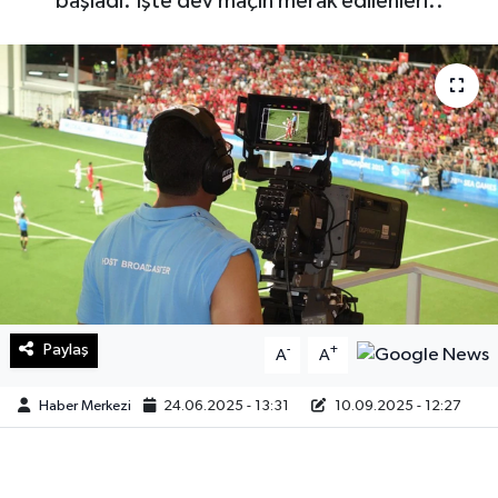
başladı. İşte dev maçın merak edilenleri..
Sağlık
Teknoloji
Yaşam
Paylaş
-
+
A
A
Haber Merkezi
24.06.2025 - 13:31
10.09.2025 - 12:27