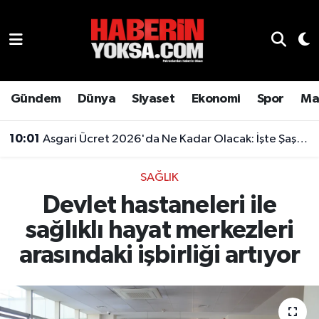
Dünya
Hava Durumu
Eğitim
Trafik Durumu
Gündem
Dünya
Siyaset
Ekonomi
Spor
Ma
Ekonomi
Süper Lig Puan Durumu ve Fikstür
10:01
Asgari Ücret 2026'da Ne Kadar Olacak: İşte Şaşırtan Rakam
Emlak
Tüm Manşetler
SAĞLIK
Devlet hastaneleri ile
Genel
Son Dakika Haberleri
sağlıklı hayat merkezleri
Gündem
Haber Arşivi
arasındaki işbirliği artıyor
Magazin
Otomobil