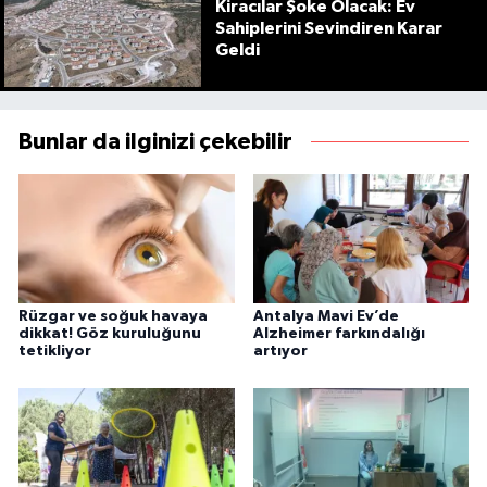
Kiracılar Şoke Olacak: Ev
Sahiplerini Sevindiren Karar
Geldi
Bunlar da ilginizi çekebilir
Rüzgar ve soğuk havaya
Antalya Mavi Ev’de
dikkat! Göz kuruluğunu
Alzheimer farkındalığı
tetikliyor
artıyor