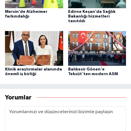
Mersin’de Alzheimer
Edirne Keşan’da Sağlık
farkındalığı
Bakanlığı hizmetleri
tanıtıldı
Klinik araştırmalar alanında
Balıkesir Gönen'e
önemli iş birliği
Teksüt'ten modern ASM
Yorumlar