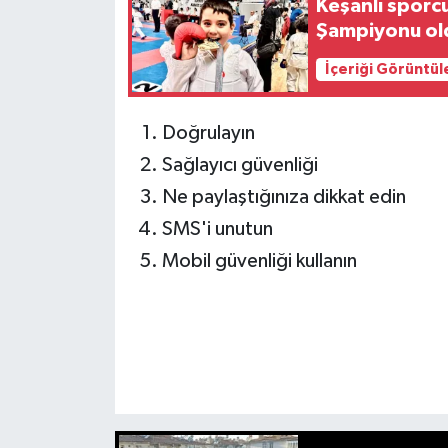
Keşanlı sporc
Şampiyonu ol
İçeriği Görüntül
Doğrulayın
Sağlayıcı güvenliği
Ne paylaştığınıza dikkat edin
SMS'i unutun
Mobil güvenliği kullanın