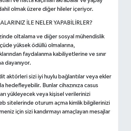
atları ve hatta kaçırılan akrabalar ve yapay
ahil olmak üzere diğer hileler içeriyor.
ARINIZ İLE NELER YAPABİLİRLER?
ezinde oltalama ve diğer sosyal mühendislik
 ölçüde yüksek ödüllü olmalarına,
lıklarından faydalanma kabiliyetlerine ve sınır
ına dayanıyor.
t aktörleri sizi iyi huylu bağlantılar veya ekler
la hedefleyebilir. Bunlar cihazınıza casus
rı yükleyecek veya kişisel verilerinizi
eb sitelerinde oturum açma kimlik bilgilerinizi
etmeniz için sizi kandırmayı amaçlayan mesajlar