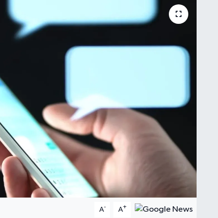
-
+
A
A