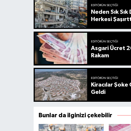
EDITÖRÜN SEÇTIĞI
Neden Sık Sık
Herkesi Şaşırtt
EDITÖRÜN SEÇTIĞI
Asgari Ücret 2
Rakam
EDITÖRÜN SEÇTIĞI
Kiracılar Şoke 
Geldi
Bunlar da ilginizi çekebilir