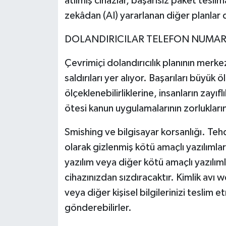
atılmış cihazlar, başarısız paket teslim
zekâdan (AI) yararlanan diğer planlar d
DOLANDIRICILAR TELEFON NUMARAL
Çevrimiçi dolandırıcılık planının merk
saldırıları yer alıyor. Başarıları büyük
ölçeklenebilirliklerine, insanların zayıf
ötesi kanun uygulamalarının zorluklar
Smishing ve bilgisayar korsanlığı. Tehdi
olarak gizlenmiş kötü amaçlı yazılımlar
yazılım veya diğer kötü amaçlı yazılımla
cihazınızdan sızdıracaktır. Kimlik avı w
veya diğer kişisel bilgilerinizi teslim 
gönderebilirler.