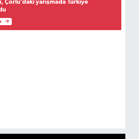
u, Çorlu’daki yarışmada Türkiye
du
e