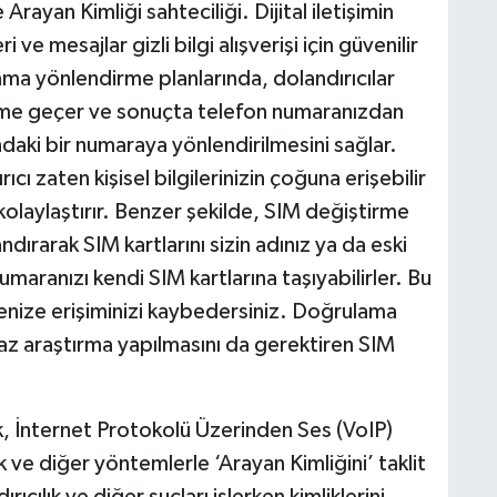
ayan Kimliği sahteciliği. Dijital iletişimin
e mesajlar gizli bilgi alışverişi için güvenilir
a yönlendirme planlarında, dolandırıcılar
tişime geçer ve sonuçta telefon numaranızdan
ndaki bir numaraya yönlendirilmesini sağlar.
ı zaten kişisel bilgilerinizin çoğuna erişebilir
kolaylaştırır. Benzer şekilde, SIM değiştirme
dırarak SIM kartlarını sizin adınız ya da eski
umaranızı kendi SIM kartlarına taşıyabilirler. Bu
kenize erişiminizi kaybedersiniz. Doğrulama
iraz araştırma yapılmasını da gerektiren SIM
.
ek, İnternet Protokolü Üzerinden Ses (VoIP)
k ve diğer yöntemlerle ‘Arayan Kimliğini’ taklit