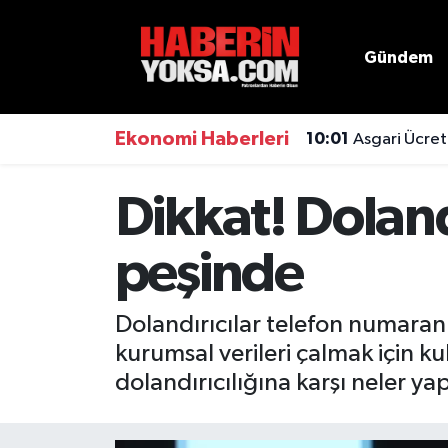
Gündem
Dünya
Hava Durumu
Eğitim
Trafik Durumu
Ekonomi Haberleri
10:01
Asgari Ücret
Ekonomi
Süper Lig Puan Durumu ve Fikstür
Dikkat! Doland
Emlak
Tüm Manşetler
peşinde
Genel
Son Dakika Haberleri
Dolandırıcılar telefon numaranı
Gündem
Haber Arşivi
kurumsal verileri çalmak için ku
dolandırıcılığına karşı neler ya
Magazin
Otomobil