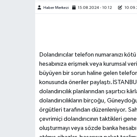
Haber Merkezi
15.08.2024 - 10:12
10.09.
Dolandırıcılar telefon numaranızı kötü 
hesabınıza erişmek veya kurumsal veriler
büyüyen bir sorun haline gelen telefon 
konusunda öneriler paylaştı.İSTANBUL (
dolandırıcılık planlarından şaşırtıcı k
dolandırıcılıkların birçoğu, Güneydoğu 
örgütleri tarafından düzenleniyor. Saht
çevrimiçi dolandırıcının taktikleri gene
oluşturmayı veya sözde banka hesabı d