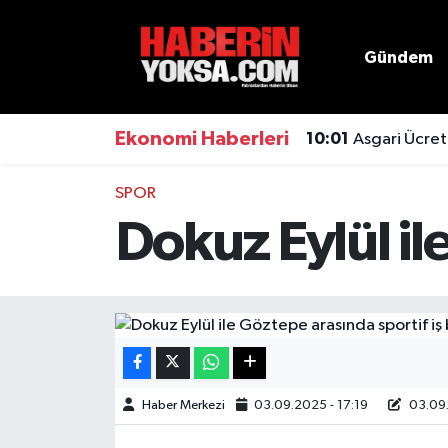
Gündem
Dünya
Hava Durumu
Eğitim
Trafik Durumu
Ekonomi Haberleri
10:01
Asgari Ücret
Ekonomi
Süper Lig Puan Durumu ve Fikstür
SPOR
Dokuz Eylül ile
Emlak
Tüm Manşetler
Genel
Son Dakika Haberleri
Gündem
Haber Arşivi
Magazin
Haber Merkezi
03.09.2025 - 17:19
03.09.
Otomobil