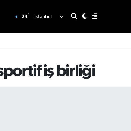
°
24
İstanbul
rtif iş birliği