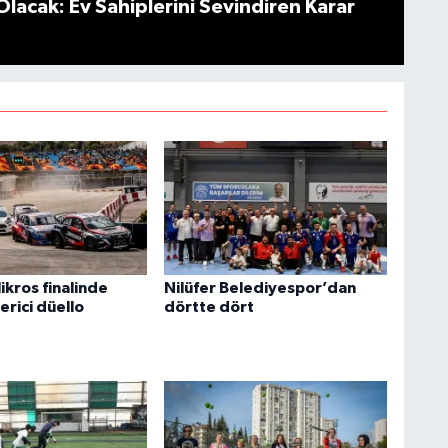
Olacak: Ev Sahiplerini Sevindiren Karar
ikros finalinde
Nilüfer Belediyespor’dan
erici düello
dörtte dört