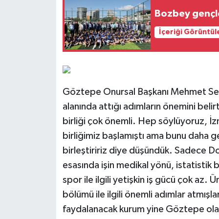
Bozbey gençle
İçeriği Görüntül
Göztepe Onursal Başkanı Mehmet Sepil
alanında attığı adımların önemini belirt
birliği çok önemli. Hep söylüyoruz, İzm
birliğimiz başlamıştı ama bunu daha gen
birleştiririz diye düşündük. Sadece Do
esasında işin medikal yönü, istatistik b
spor ile ilgili yetişkin iş gücü çok az.
bölümü ile ilgili önemli adımlar atmışl
faydalanacak kurum yine Göztepe ola