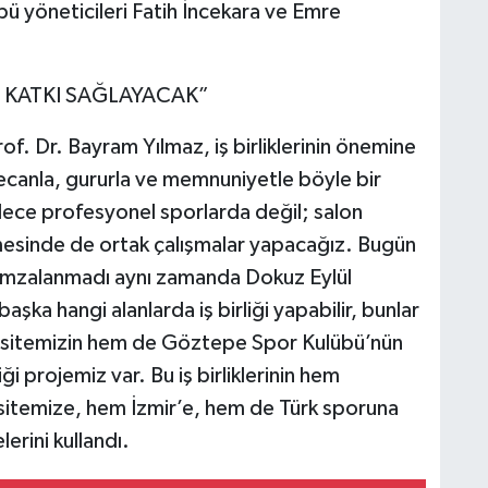
ü yöneticileri Fatih İncekara ve Emre
 KATKI SAĞLAYACAK”
f. Dr. Bayram Yılmaz, iş birliklerinin önemine
ecanla, gururla ve memnuniyetle böyle bir
dece profesyonel sporlarda değil; salon
ilmesinde de ortak çalışmalar yapacağız. Bugün
lü imzalanmadı aynı zamanda Dokuz Eylül
şka hangi alanlarda iş birliği yapabilir, bunlar
ersitemizin hem de Göztepe Spor Kulübü’nün
iği projemiz var. Bu iş birliklerinin hem
itemize, hem İzmir’e, hem de Türk sporuna
lerini kullandı.