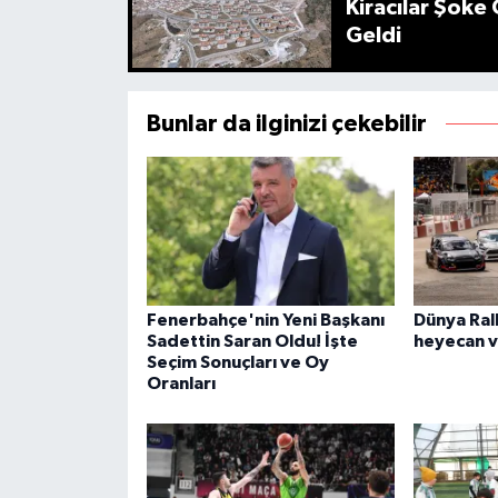
Kiracılar Şoke 
Geldi
Bunlar da ilginizi çekebilir
Fenerbahçe'nin Yeni Başkanı
Dünya Rall
Sadettin Saran Oldu! İşte
heyecan v
Seçim Sonuçları ve Oy
Oranları