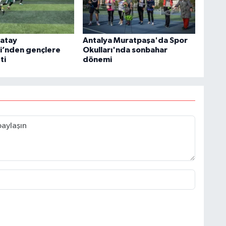
ratay
Antalya Muratpaşa'da Spor
i’nden gençlere
Okulları'nda sonbahar
ti
dönemi