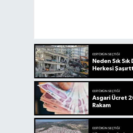
EDITÖRÜN SEÇTIĞI
Neden Sık Sık
Herkesi Şaşırtt
EDITÖRÜN SEÇTIĞI
Asgari Ücret 2
Rakam
EDITÖRÜN SEÇTIĞI