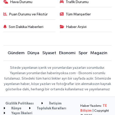
Hava Durumu
Trafik Durumu
Puan Durumu ve Fikstür
Tüm Manşetler
Son Dakika Haberleri
Haber Arşivi
Gündem
Dünya
Siyaset
Ekonomi
Spor
Magazin
Sitede yayınlanan içerik ve yorumlardan yazarları sorumludur.
Yayınlanan yorumlardan haberinyoksa.com - Ekonomi sorumlu
tutulamaz. Sitedeki tüm harici linkler ayrı bir sayfada açılır. Sitemizde
yayınlanan haber, köşe yazıları ve fotoğraflar izin alınmaksızın kaynak
gösterilse dahi, herhangi bir ortamda kullanılamaz ve yayınlanamaz
Gizlilik Politikası
İletişim
Haber Yazılımı:
TE
Künye
Topluluk Kuralları
Bilişim
| Copyright
Yayın İlkeleri