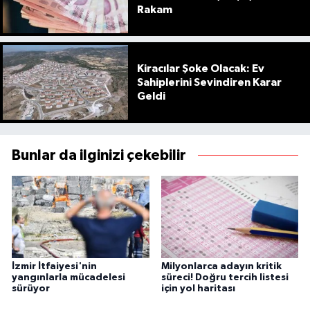
Rakam
Kiracılar Şoke Olacak: Ev
Sahiplerini Sevindiren Karar
Geldi
Bunlar da ilginizi çekebilir
İzmir İtfaiyesi'nin
Milyonlarca adayın kritik
yangınlarla mücadelesi
süreci! Doğru tercih listesi
sürüyor
için yol haritası