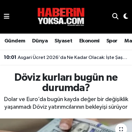
Dünya
Hava Durumu
Eğitim
Trafik Durumu
Gündem
Dünya
Siyaset
Ekonomi
Spor
Ma
Ekonomi
Süper Lig Puan Durumu ve Fikstür
10:01
Asgari Ücret 2026'da Ne Kadar Olacak: İşte Şaşırtan Rakam
Emlak
Tüm Manşetler
Döviz kurları bugün ne
Genel
Son Dakika Haberleri
durumda?
Gündem
Haber Arşivi
Dolar ve Euro’da bugün kayda değer bir değişiklik
yaşanmadı Döviz yatırımcılarının bekleyişi sürüyor
Magazin
Otomobil