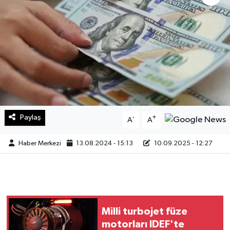
Sağlık
Teknoloji
Yaşam
Paylaş
-
+
A
A
Haber Merkezi
13.08.2024 - 15:13
10.09.2025 - 12:27
Milli turbojet füze
motorları IDEF'te