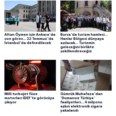
Altan Öymen için Ankara'da
Bursa'da turizm hamlesi...
son görev... 22 Temmuz'da
Hanlar Bölgesi dünyaya
İstanbul'da defnedilecek
açılacak... Turizmin
geleceğini birlikte
şekillendireceğiz
Milli turbojet füze
Gümrük Muhafaza'dan
motorları IDEF'te görücüye
'Dumansız Türkiye'
çıkıyor
faaliyetleri... 4 milyonu
aşkın elektronik sigara
yakalandı