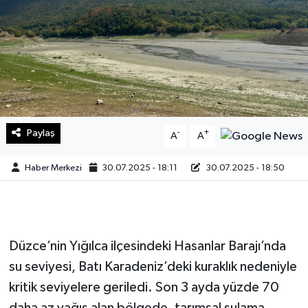
Sağlık
Teknoloji
Yaşam
Paylaş
-
+
A
A
Haber Merkezi
30.07.2025 - 18:11
30.07.2025 - 18:50
Düzce’nin Yığılca ilçesindeki Hasanlar Barajı’nda
su seviyesi, Batı Karadeniz’deki kuraklık nedeniyle
kritik seviyelere geriledi. Son 3 ayda yüzde 70
daha az yağış alan bölgede, tarımsal sulama,