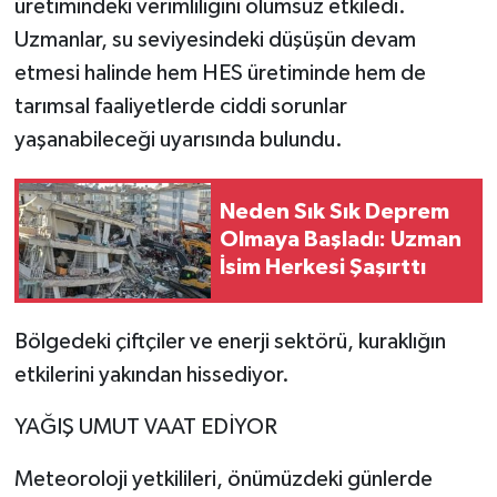
üretimindeki verimliliğini olumsuz etkiledi.
Uzmanlar, su seviyesindeki düşüşün devam
etmesi halinde hem HES üretiminde hem de
tarımsal faaliyetlerde ciddi sorunlar
yaşanabileceği uyarısında bulundu.
Neden Sık Sık Deprem
Olmaya Başladı: Uzman
İsim Herkesi Şaşırttı
Bölgedeki çiftçiler ve enerji sektörü, kuraklığın
etkilerini yakından hissediyor.
YAĞIŞ UMUT VAAT EDİYOR
Meteoroloji yetkilileri, önümüzdeki günlerde