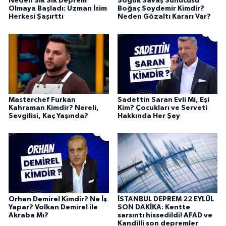
Neden Sık Sık Deprem
Soğuk Savaş Sunucusu
Olmaya Başladı: Uzman İsim
Boğaç Soydemir Kimdir?
Herkesi Şaşırttı
Neden Gözaltı Kararı Var?
Masterchef Furkan
Sadettin Saran Evli Mi, Eşi
Kahraman Kimdir? Nereli,
Kim? Çocukları ve Serveti
Sevgilisi, Kaç Yaşında?
Hakkında Her Şey
Orhan Demirel Kimdir? Ne İş
İSTANBUL DEPREM 22 EYLÜL
Yapar? Volkan Demirel ile
SON DAKİKA: Kentte
Akraba Mı?
sarsıntı hissedildi! AFAD ve
Kandilli son depremler