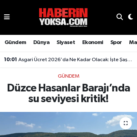
Dünya
Hava Durumu
Eğitim
Trafik Durumu
Gündem
Dünya
Siyaset
Ekonomi
Spor
Ma
Ekonomi
Süper Lig Puan Durumu ve Fikstür
10:01
Asgari Ücret 2026'da Ne Kadar Olacak: İşte Şaşırtan Rakam
Emlak
Tüm Manşetler
GÜNDEM
Düzce Hasanlar Barajı’nda
Genel
Son Dakika Haberleri
su seviyesi kritik!
Gündem
Haber Arşivi
Magazin
Otomobil