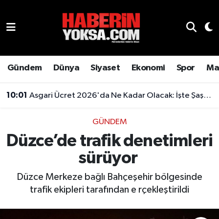
Dünya
Hava Durumu
Eğitim
Trafik Durumu
Gündem
Dünya
Siyaset
Ekonomi
Spor
Ma
Ekonomi
Süper Lig Puan Durumu ve Fikstür
10:01
Asgari Ücret 2026'da Ne Kadar Olacak: İşte Şaşırtan Rakam
Emlak
Tüm Manşetler
GÜNDEM
Düzce’de trafik denetimleri
Genel
Son Dakika Haberleri
sürüyor
Gündem
Haber Arşivi
Düzce Merkeze bağlı Bahçeşehir bölgesinde
Magazin
trafik ekipleri tarafından e rçekleştirildi
Otomobil