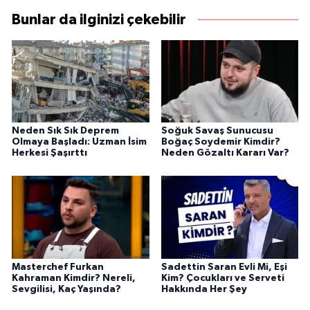
Bunlar da ilginizi çekebilir
Neden Sık Sık Deprem
Soğuk Savaş Sunucusu
Olmaya Başladı: Uzman İsim
Boğaç Soydemir Kimdir?
Herkesi Şaşırttı
Neden Gözaltı Kararı Var?
Masterchef Furkan
Sadettin Saran Evli Mi, Eşi
Kahraman Kimdir? Nereli,
Kim? Çocukları ve Serveti
Sevgilisi, Kaç Yaşında?
Hakkında Her Şey