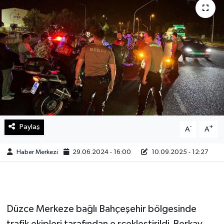
Sağlık
Teknoloji
Yaşam
Paylaş
-
+
A
A
Haber Merkezi
29.06.2024 - 16:00
10.09.2025 - 12:27
Düzce Merkeze bağlı Bahçeşehir bölgesinde