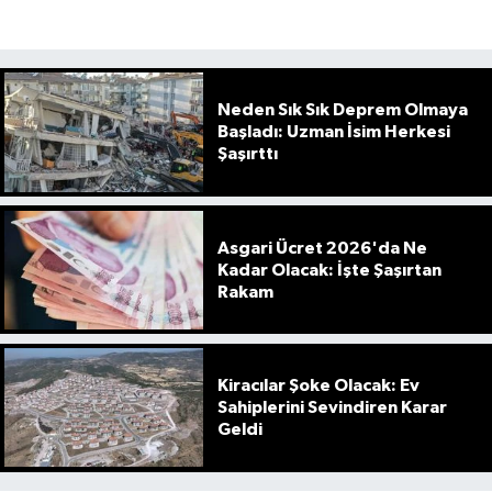
Neden Sık Sık Deprem Olmaya
Başladı: Uzman İsim Herkesi
Şaşırttı
Asgari Ücret 2026'da Ne
Kadar Olacak: İşte Şaşırtan
Rakam
Kiracılar Şoke Olacak: Ev
Sahiplerini Sevindiren Karar
Geldi