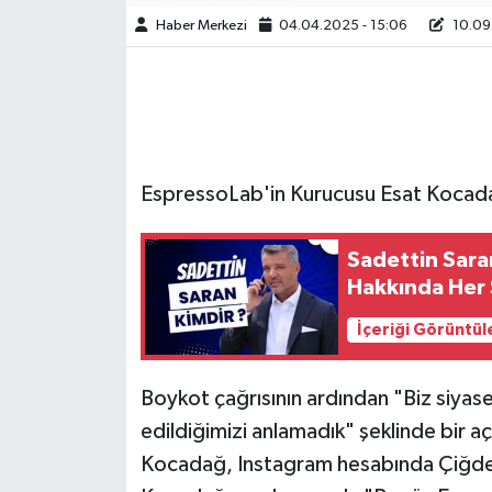
Haber Merkezi
04.04.2025 - 15:06
10.09.
EspressoLab'in Kurucusu Esat Kocad
Sadettin Saran
Hakkında Her
İçeriği Görüntül
Boykot çağrısının ardından "Biz siya
edildiğimizi anlamadık" şeklinde bir 
Kocadağ, Instagram hesabında Çiğdem S