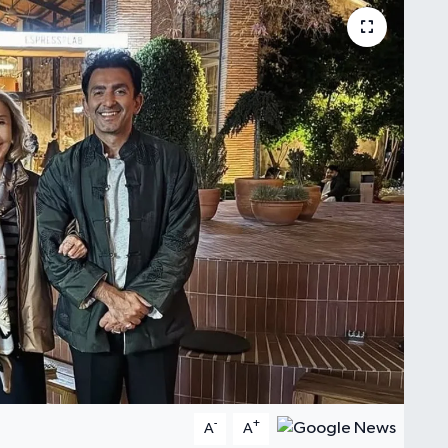
-
+
A
A