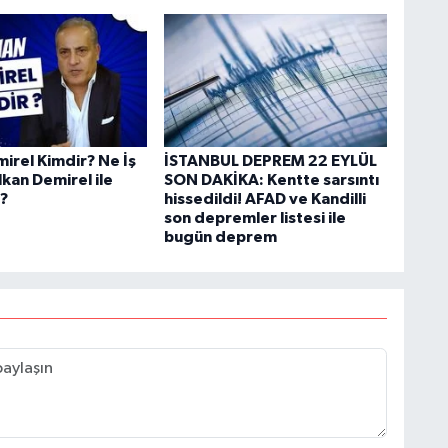
irel Kimdir? Ne İş
İSTANBUL DEPREM 22 EYLÜL
kan Demirel ile
SON DAKİKA: Kentte sarsıntı
?
hissedildi! AFAD ve Kandilli
son depremler listesi ile
bugün deprem