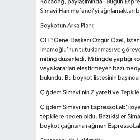
Kocadağ, paylaşımında "Bugün Espre
Simavi Hanımefendi'yi ağırlamaktan b
Boykotun Arka Planı:
CHP Genel Başkanı Özgür Özel, İstan
İmamoğlu'nun tutuklanması ve görevde
miting düzenledi. Mitingde yaptığı
veya kararları eleştirmeyen bazı medya
bulundu. Bu boykot listesinin başında
Çiğdem Simavi'nin Ziyareti ve Tepkile
Çiğdem Simavi'nin EspressoLab'i ziya
tepkilere neden oldu. Bazı kişiler Simav
boykot çağrısına rağmen EspressoLab'