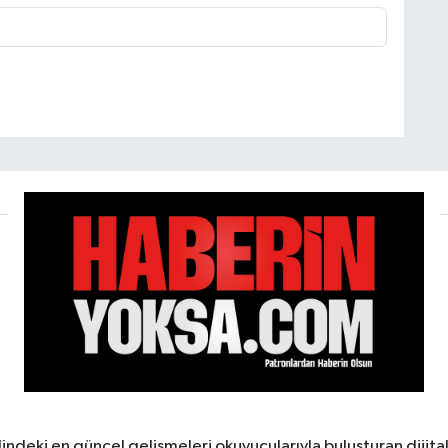
ndeki en güncel gelişmeleri okuyucularıyla buluşturan dijita