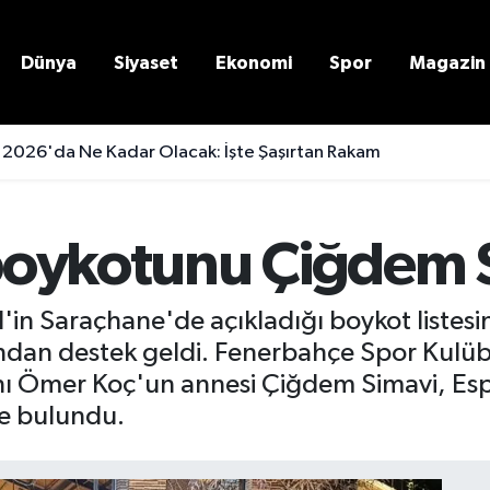
Dünya
Siyaset
Ekonomi
Spor
Magazin
 2026'da Ne Kadar Olacak: İşte Şaşırtan Rakam
oykotunu Çiğdem S
n Saraçhane'de açıkladığı boykot listesin
ndan destek geldi. Fenerbahçe Spor Kulübü
ı Ömer Koç'un annesi Çiğdem Simavi, Esp
te bulundu.