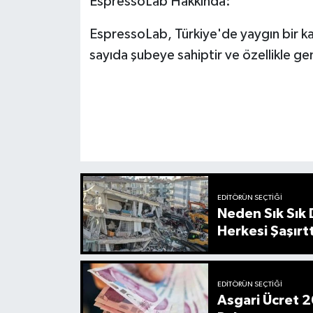
EspressoLab Hakkında:
EspressoLab, Türkiye'de yaygın bir kah
sayıda şubeye sahiptir ve özellikle ge
EDITÖRÜN SEÇTIĞI
Neden Sık Sık
Herkesi Şaşırtt
EDITÖRÜN SEÇTIĞI
Asgari Ücret 2