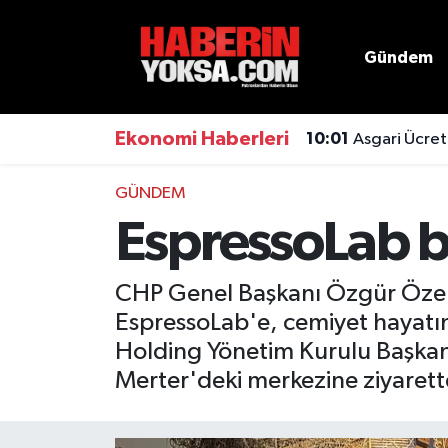
Gündem
Dünya
Hava Durumu
Eğitim
Trafik Durumu
Ekonomi Haberleri
10:01
Asgari Ücret
Ekonomi
Süper Lig Puan Durumu ve Fikstür
GÜNDEM
EspressoLab b
Emlak
Tüm Manşetler
Genel
Son Dakika Haberleri
CHP Genel Başkanı Özgür Özel'i
EspressoLab'e, cemiyet hayatı
Gündem
Haber Arşivi
Holding Yönetim Kurulu Başkan
Merter'deki merkezine ziyaret
Magazin
Otomobil