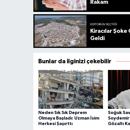
Rakam
EDITÖRÜN SEÇTIĞI
Kiracılar Şoke 
Geldi
Bunlar da ilginizi çekebilir
Neden Sık Sık Deprem
Soğuk Sav
Olmaya Başladı: Uzman İsim
Soydemir
Herkesi Şaşırttı
Gözaltı Ka