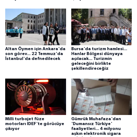
Altan Öymen için Ankara'da
Bursa'da turizm hamlesi...
son görev... 22 Temmuz'da
Hanlar Bölgesi dünyaya
İstanbul'da defnedilecek
açılacak... Turizmin
geleceğini birlikte
şekillendireceğiz
Milli turbojet füze
Gümrük Muhafaza'dan
motorları IDEF'te görücüye
'Dumansız Türkiye'
çıkıyor
faaliyetleri... 4 milyonu
aşkın elektronik sigara