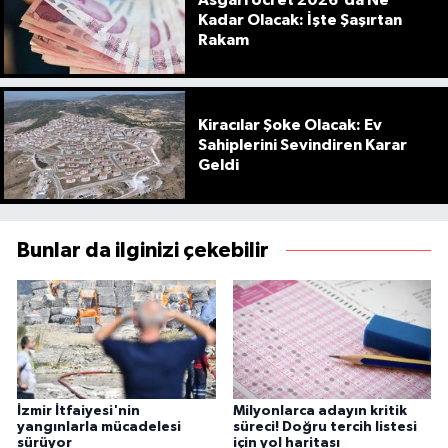
Kadar Olacak: İşte Şaşırtan
Rakam
Kiracılar Şoke Olacak: Ev
Sahiplerini Sevindiren Karar
Geldi
Bunlar da ilginizi çekebilir
İzmir İtfaiyesi'nin
Milyonlarca adayın kritik
yangınlarla mücadelesi
süreci! Doğru tercih listesi
sürüyor
için yol haritası