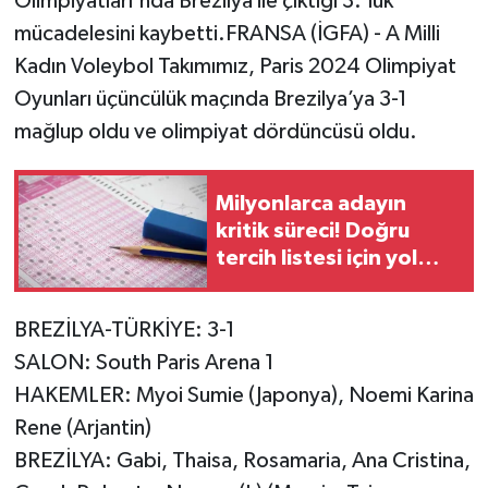
Olimpiyatları'nda Brezilya ile çıktığı 3.'lük
mücadelesini kaybetti.FRANSA (İGFA) - A Milli
Kadın Voleybol Takımımız, Paris 2024 Olimpiyat
Oyunları üçüncülük maçında Brezilya’ya 3-1
mağlup oldu ve olimpiyat dördüncüsü oldu.
Milyonlarca adayın
kritik süreci! Doğru
tercih listesi için yol
haritası
BREZİLYA-TÜRKİYE: 3-1
SALON: South Paris Arena 1
HAKEMLER: Myoi Sumie (Japonya), Noemi Karina
Rene (Arjantin)
BREZİLYA: Gabi, Thaisa, Rosamaria, Ana Cristina,