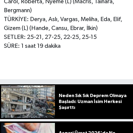
Carol, Roberta, Nyeme (L) (Macris, Tainara,
Bergmann)
TÜRKİYE: Derya, Aslı, Vargas, Meliha, Eda, Elif,
Gizem (L) (Hande, Cansu, Ebrar, İlkin)
SETLER: 25-21, 27-25, 22-25, 25-15
SÜRE: 1 saat 19 dakika
Neden Sık Sık Deprem Olmaya
Başladı: Uzman İsim Herkesi
Şaşırttı
Asgari Ücret 2026'da Ne