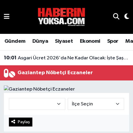
Dünya
Hava Durumu
Eğitim
Trafik Durumu
Gündem
Dünya
Siyaset
Ekonomi
Spor
Ma
Ekonomi
Süper Lig Puan Durumu ve Fikstür
10:01
Asgari Ücret 2026'da Ne Kadar Olacak: İşte Şaşırtan Rakam
Emlak
Tüm Manşetler
Gaziantep Nöbetçi Eczaneler
Genel
Son Dakika Haberleri
Gündem
Haber Arşivi
Magazin
Paylaş
Otomobil