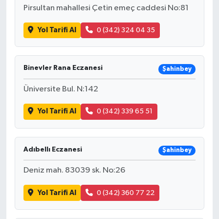
Pirsultan mahallesi Çetin emeç caddesi No:81
Yol Tarifi Al
0 (342) 324 04 35
Binevler Rana Eczanesi
Şahinbey
Üniversite Bul. N:142
Yol Tarifi Al
0 (342) 339 65 51
Adıbellı Eczanesi
Şahinbey
Deniz mah. 83039 sk. No:26
Yol Tarifi Al
0 (342) 360 77 22