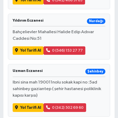
Yol Tarifi Al
0 (342) 408 31 63
Yıldırım Eczanesi
Nurdağı
Bahçelievler Mahallesi Halide Edip Adıvar
Caddesi No:51
Yol Tarifi Al
0 (546) 153 27 77
Uzman Eczanesi
Şahinbey
Ibni sina mah 190011nolu sokak kapi no :5ad
sahinbey gaziantep ( şehir hastanesi poliklinik
kapısı karşısı)
Yol Tarifi Al
0 (342) 502 69 60