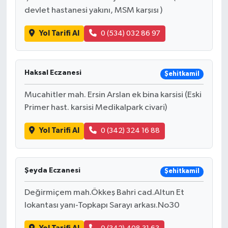
devlet hastanesi yakını, MSM karşısı )
Yol Tarifi Al
0 (534) 032 86 97
Haksal Eczanesi
Şehitkamil
Mucahitler mah. Ersin Arslan ek bina karsisi (Eski
Primer hast. karsisi Medikalpark civari)
Yol Tarifi Al
0 (342) 324 16 88
Şeyda Eczanesi
Şehitkamil
Değirmiçem mah.Ökkeş Bahri cad.Altun Et
lokantası yanı-Topkapı Sarayı arkası.No30