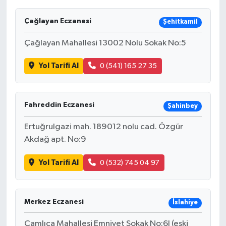
Çağlayan Eczanesi
Şehitkamil
Çağlayan Mahallesi 13002 Nolu Sokak No:5
Yol Tarifi Al
0 (541) 165 27 35
Fahreddin Eczanesi
Şahinbey
Ertuğrulgazi mah. 189012 nolu cad. Özgür
Akdağ apt. No:9
Yol Tarifi Al
0 (532) 745 04 97
Merkez Eczanesi
İslahiye
Çamlıca Mahallesi Emniyet Sokak No:6I (eski