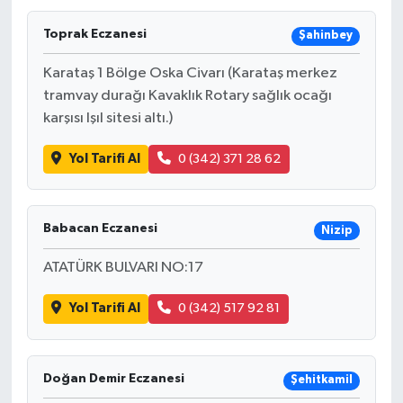
Toprak Eczanesi
Şahinbey
Karataş 1 Bölge Oska Civarı (Karataş merkez
tramvay durağı Kavaklık Rotary sağlık ocağı
karşısı Işıl sitesi altı.)
Yol Tarifi Al
0 (342) 371 28 62
Babacan Eczanesi
Nizip
ATATÜRK BULVARI NO:17
Yol Tarifi Al
0 (342) 517 92 81
Doğan Demir Eczanesi
Şehitkamil