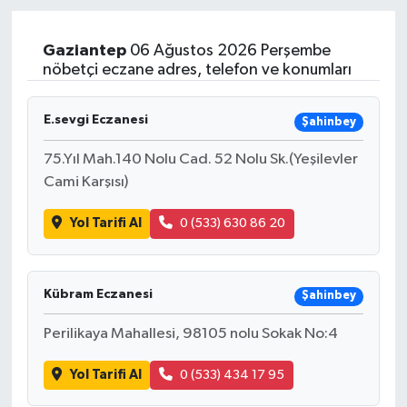
Sağlık
Gaziantep
06 Ağustos 2026 Perşembe
nöbetçi eczane adres, telefon ve konumları
Teknoloji
E.sevgi Eczanesi
Şahinbey
Yaşam
75.Yıl Mah.140 Nolu Cad. 52 Nolu Sk.(Yeşilevler
Cami Karşısı)
Yol Tarifi Al
0 (533) 630 86 20
Kübram Eczanesi
Şahinbey
Perilikaya Mahallesi, 98105 nolu Sokak No:4
Yol Tarifi Al
0 (533) 434 17 95