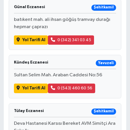
Günal Eczanesi
Şehitkamil
batıkent mah. ali ihsan göğüş tramvay durağı
hepmar çaprazı
Yol Tarifi Al
0 (342) 341 03 45
Kündeş Eczanesi
Yavuzeli
Sultan Selim Mah. Araban Caddesi No:56
Yol Tarifi Al
0 (543) 460 60 56
Tülay Eczanesi
Şehitkamil
Deva Hastanesi Karsısı Bereket AVM Simitçi Ara