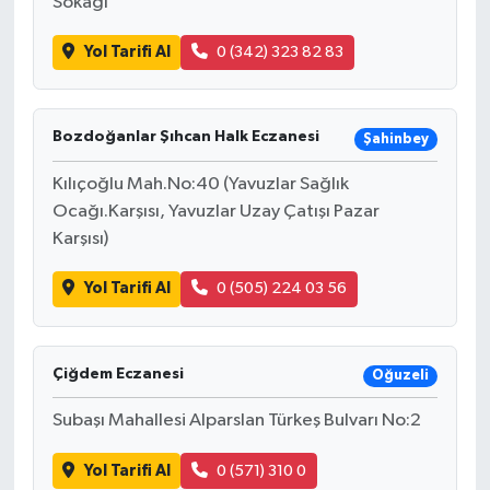
Sokağı
Yol Tarifi Al
0 (342) 323 82 83
Bozdoğanlar Şıhcan Halk Eczanesi
Şahinbey
Kılıçoğlu Mah.No:40 (Yavuzlar Sağlık
Ocağı.Karşısı, Yavuzlar Uzay Çatışı Pazar
Karşısı)
Yol Tarifi Al
0 (505) 224 03 56
Çiğdem Eczanesi
Oğuzeli
Subaşı Mahallesi Alparslan Türkeş Bulvarı No:2
Yol Tarifi Al
0 (571) 310 0