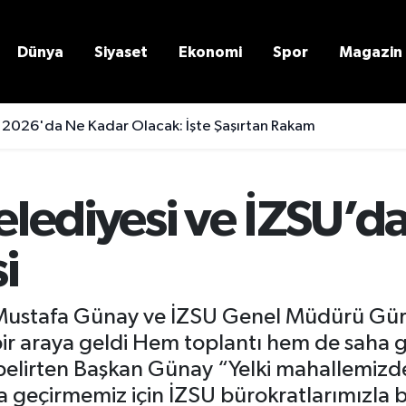
Dünya
Siyaset
Ekonomi
Spor
Magazin
 2026'da Ne Kadar Olacak: İşte Şaşırtan Rakam
lediyesi ve İZSU’d
i
Mustafa Günay ve İZSU Genel Müdürü Gürk
bir araya geldi Hem toplantı hem de saha g
i belirten Başkan Günay “Yelki mahallemizd
a geçirmemiz için İZSU bürokratlarımızla b