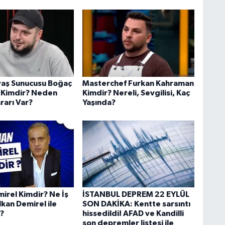
aş Sunucusu Boğaç
Masterchef Furkan Kahraman
 Kimdir? Neden
Kimdir? Nereli, Sevgilisi, Kaç
rarı Var?
Yaşında?
irel Kimdir? Ne İş
İSTANBUL DEPREM 22 EYLÜL
kan Demirel ile
SON DAKİKA: Kentte sarsıntı
?
hissedildi! AFAD ve Kandilli
son depremler listesi ile