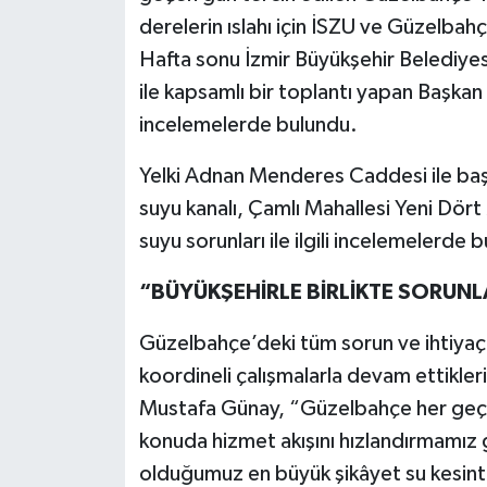
derelerin ıslahı için İSZU ve Güzelbah
Hafta sonu İzmir Büyükşehir Belediye
ile kapsamlı bir toplantı yapan Başkan
incelemelerde bulundu.
Yelki Adnan Menderes Caddesi ile ba
suyu kanalı, Çamlı Mahallesi Yeni Dört
suyu sorunları ile ilgili incelemelerde 
“BÜYÜKŞEHİRLE BİRLİKTE SORUNL
Güzelbahçe’deki tüm sorun ve ihtiyaçla
koordineli çalışmalarla devam ettikle
Mustafa Günay, “Güzelbahçe her geçen
konuda hizmet akışını hızlandırmamız 
olduğumuz en büyük şikâyet su kesintil