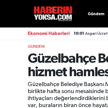
Gündem
Dünya
Hava Durumu
Eğitim
Trafik Durumu
Ekonomi Haberleri
10:01
Asgari Ücret
Ekonomi
Süper Lig Puan Durumu ve Fikstür
GÜNDEM
Güzelbahçe Be
Emlak
Tüm Manşetler
hizmet hamles
Genel
Son Dakika Haberleri
Gündem
Haber Arşivi
Güzelbahçe Belediye Başkanı 
birlikte hafta sonu mesaisinde 
Magazin
ihtiyaçları değerlendirdiklerin
Otomobil
var, buraların biran önce hayat