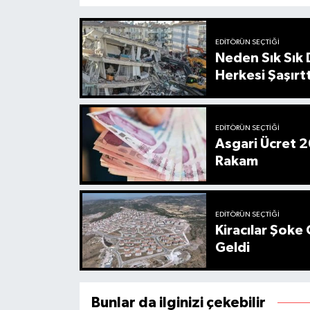
EDITÖRÜN SEÇTIĞI
Neden Sık Sık
Herkesi Şaşırtt
EDITÖRÜN SEÇTIĞI
Asgari Ücret 2
Rakam
EDITÖRÜN SEÇTIĞI
Kiracılar Şoke 
Geldi
Bunlar da ilginizi çekebilir