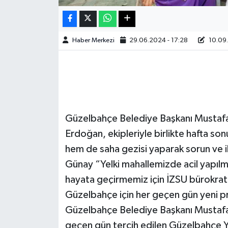
Haber Merkezi
29.06.2024 - 17:28
10.09.
Güzelbahçe Belediye Başkanı Mustaf
Erdoğan, ekipleriyle birlikte hafta so
hem de saha gezisi yaparak sorun ve ih
Günay “Yelki mahallemizde acil yapılma
hayata geçirmemiz için İZSU bürokratl
Güzelbahçe için her geçen gün yeni pr
Güzelbahçe Belediye Başkanı Mustafa G
geçen gün tercih edilen Güzelbahçe Yel