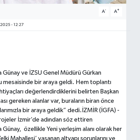
-
+
A
A
2025 - 12:27
a Günay ve İZSU Genel Müdürü Gürkan
nu mesaisinde bir araya geldi. Hem toplantı
tiyaçları değerlendirdiklerini belirten Başkan
sı gereken alanlar var, buraların biran önce
arımızla bir araya geldik” dedi.İZMİR (İGFA) -
ojeler İzmir’de adından söz ettiren
ünay, özellikle Yeni yerleşim alanı olarak her
ki Mahallesi’ yaşanan altyapı sorunlarını ve