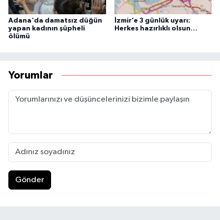
Adana'da damatsız düğün
İzmir’e 3 günlük uyarı:
yapan kadının şüpheli
Herkes hazırlıklı olsun…
ölümü
Yorumlar
Gönder