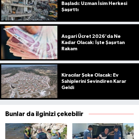
Başladı: Uzman İsim Herkesi
Şaşırttı
Asgari Ücret 2026'da Ne
Kadar Olacak: İşte Şaşırtan
Rakam
Kiracılar Şoke Olacak: Ev
Sahiplerini Sevindiren Karar
Geldi
Bunlar da ilginizi çekebilir