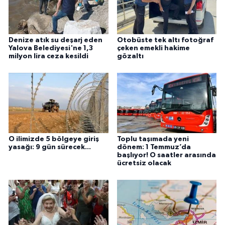
Denize atık su deşarj eden
Otobüste tek altı fotoğraf
Yalova Belediyesi'ne 1,3
çeken emekli hakime
milyon lira ceza kesildi
gözaltı
O ilimizde 5 bölgeye giriş
Toplu taşımada yeni
yasağı: 9 gün sürecek...
dönem: 1 Temmuz’da
başlıyor! O saatler arasında
ücretsiz olacak