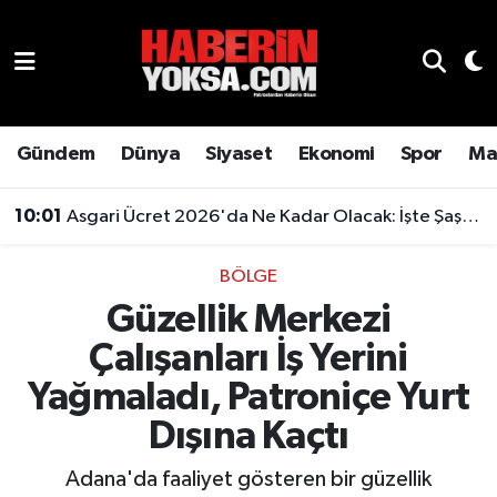
Dünya
Hava Durumu
Eğitim
Trafik Durumu
Gündem
Dünya
Siyaset
Ekonomi
Spor
Ma
Ekonomi
Süper Lig Puan Durumu ve Fikstür
10:01
Asgari Ücret 2026'da Ne Kadar Olacak: İşte Şaşırtan Rakam
Emlak
Tüm Manşetler
BÖLGE
Güzellik Merkezi
Genel
Son Dakika Haberleri
Çalışanları İş Yerini
Gündem
Haber Arşivi
Yağmaladı, Patroniçe Yurt
Magazin
Dışına Kaçtı
Adana'da faaliyet gösteren bir güzellik
Otomobil