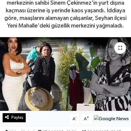
merkezinin sahibi Sinem Çekinmez'in yurt dışına
kaçması üzerine iş yerinde kaos yaşandı. İddiaya
Sağlık
göre, maaşlarını alamayan çalışanlar, Seyhan ilçesi
Yeni Mahalle'deki güzellik merkezini yağmaladı.
Teknoloji
Yaşam
Paylaş
-
+
A
A