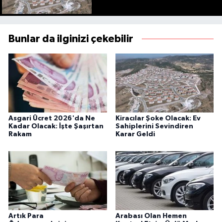
Bunlar da ilginizi çekebilir
Asgari Ücret 2026'da Ne
Kiracılar Şoke Olacak: Ev
Kadar Olacak: İşte Şaşırtan
Sahiplerini Sevindiren
Rakam
Karar Geldi
Artık Para
Arabası Olan Hemen