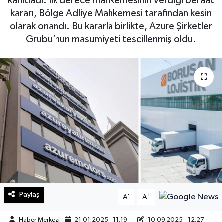
kanıtladı. İlk derece mahkemesinin verdiği beraat
kararı, Bölge Adliye Mahkemesi tarafından kesin
Sağlık
olarak onandı. Bu kararla birlikte, Azure Şirketler
Grubu’nun masumiyeti tescillenmiş oldu.
Teknoloji
Yaşam
Paylaş
-
+
A
A
Haber Merkezi
21.01.2025 - 11:19
10.09.2025 - 12:27