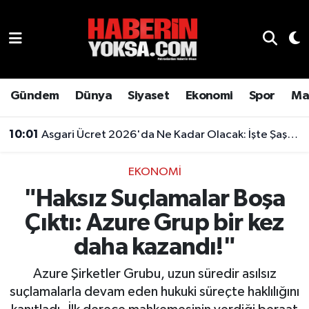
Dünya
Hava Durumu
Eğitim
Trafik Durumu
Gündem
Dünya
Siyaset
Ekonomi
Spor
Ma
Ekonomi
Süper Lig Puan Durumu ve Fikstür
10:01
Asgari Ücret 2026'da Ne Kadar Olacak: İşte Şaşırtan Rakam
Emlak
Tüm Manşetler
EKONOMI
"Haksız Suçlamalar Boşa
Genel
Son Dakika Haberleri
Çıktı: Azure Grup bir kez
Gündem
Haber Arşivi
daha kazandı!"
Magazin
Azure Şirketler Grubu, uzun süredir asılsız
suçlamalarla devam eden hukuki süreçte haklılığını
Otomobil