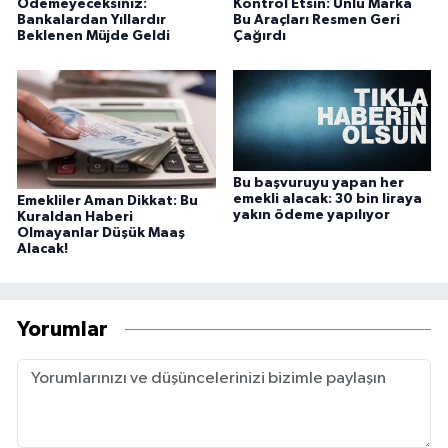
Ödemeyeceksiniz:
Kontrol Etsin: Ünlü Marka
Bankalardan Yıllardır
Bu Araçları Resmen Geri
Beklenen Müjde Geldi
Çağırdı
Bu başvuruyu yapan her
emekli alacak: 30 bin liraya
Emekliler Aman Dikkat: Bu
yakın ödeme yapılıyor
Kuraldan Haberi
Olmayanlar Düşük Maaş
Alacak!
Yorumlar