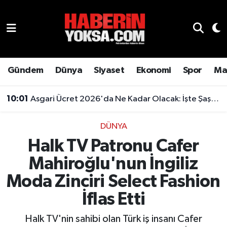
Dünya
Hava Durumu
Eğitim
Trafik Durumu
Gündem
Dünya
Siyaset
Ekonomi
Spor
Ma
Ekonomi
Süper Lig Puan Durumu ve Fikstür
10:01
Asgari Ücret 2026'da Ne Kadar Olacak: İşte Şaşırtan Rakam
Emlak
Tüm Manşetler
DÜNYA
Halk TV Patronu Cafer
Genel
Son Dakika Haberleri
Mahiroğlu'nun İngiliz
Gündem
Haber Arşivi
Moda Zinciri Select Fashion
Magazin
İflas Etti
Halk TV'nin sahibi olan Türk iş insanı Cafer
Otomobil