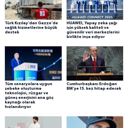
Türk Kızılay’dan Gazze’de
HUAWEI, Yapay zeka çağı
sağlık hizmetlerine büyük
için yüksek kaliteli ve
destek
güvenilir veri merkezlerini
birlikte inşa ediyor
Tüm senaryolara uygun
Cumhurbaşkanı Erdoğan
şebeke oluşturma
BM'ye 15. kez hitap edecek
teknolojisi, rüzgar ve
güneş enerjisini ana güç
kaynağı olarak
hızlandırıyor