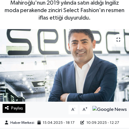
Mahiroğlu'nun 2019 yılında satın aldığı İngiliz
moda perakende zinciri Select Fashion'ın resmen
Sağlık
iflas ettiği duyuruldu.
Teknoloji
Yaşam
Paylaş
-
+
A
A
Haber Merkezi
15.04.2025 - 18:17
10.09.2025 - 12:27