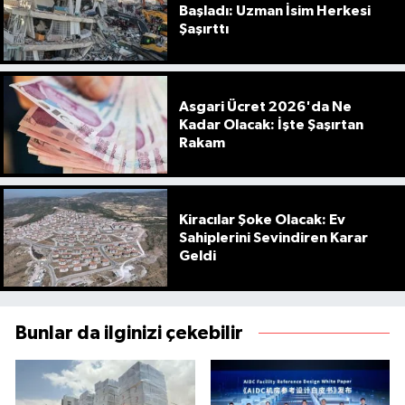
Başladı: Uzman İsim Herkesi
Şaşırttı
Asgari Ücret 2026'da Ne
Kadar Olacak: İşte Şaşırtan
Rakam
Kiracılar Şoke Olacak: Ev
Sahiplerini Sevindiren Karar
Geldi
Bunlar da ilginizi çekebilir