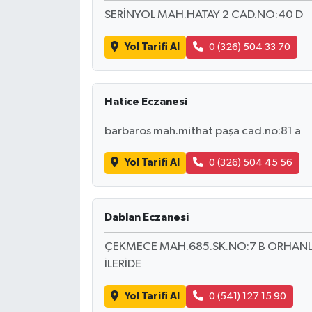
SERİNYOL MAH.HATAY 2 CAD.NO:40 D
Yol Tarifi Al
0 (326) 504 33 70
Hatice Eczanesi
barbaros mah.mithat paşa cad.no:81 a
Yol Tarifi Al
0 (326) 504 45 56
Dablan Eczanesi
ÇEKMECE MAH.685.SK.NO:7 B ORHANL
İLERİDE
Yol Tarifi Al
0 (541) 127 15 90