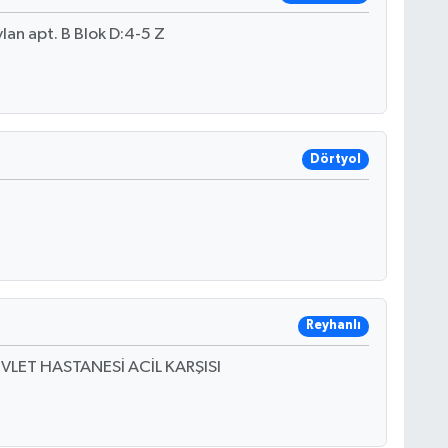
lan apt. B Blok D:4-5 Z
Dörtyol
Reyhanlı
VLET HASTANESİ ACİL KARŞISI