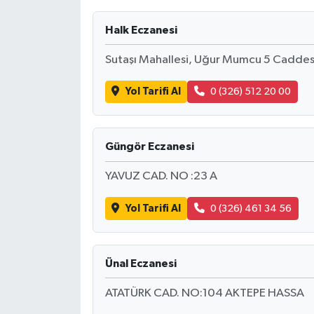
Halk Eczanesi
Sutaşı Mahallesi, Uğur Mumcu 5 Cadde
Yol Tarifi Al
0 (326) 512 20 00
Güngör Eczanesi
YAVUZ CAD. NO :23 A
Yol Tarifi Al
0 (326) 461 34 56
Ünal Eczanesi
ATATÜRK CAD. NO:104 AKTEPE HASSA