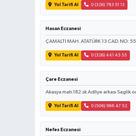
Yol Tarifi Al
0 (326) 783 51 13
Hasan Eczanesi
ÇAMALTI MAH. ATATÜRK 13 CAD. NO: 55
Yol Tarifi Al
0 (326) 441 45 55
Çare Eczanesi
Akasya mah.182.sk Adliye arkası Saglik oc
Yol Tarifi Al
0 (506) 986 47 52
Nefes Eczanesi