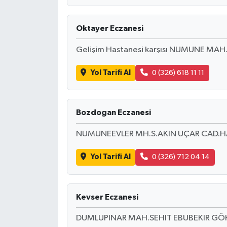
Oktayer Eczanesi
Gelişim Hastanesi karşısı NUMUNE MAH
Yol Tarifi Al
0 (326) 618 11 11
Bozdogan Eczanesi
NUMUNEEVLER MH.S.AKIN UÇAR CAD.HA
Yol Tarifi Al
0 (326) 712 04 14
Kevser Eczanesi
DUMLUPINAR MAH.SEHIT EBUBEKIR GÖK