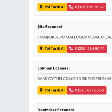
Yol Tarifi Al
0 (326) 615 26 77
Şifa Eczanesi
TOMRUKSUYU MAH.UĞUR MUMCU CAD
Yol Tarifi Al
0 (326) 584 90 74
Lokman Eczanesi
SAMİ OYTUN CD.NO:15 İSKENDERUN A
Yol Tarifi Al
0 (535) 837 60 85
Denizciler Eczanesi