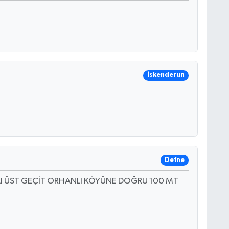
İskenderun
Defne
I ÜST GEÇİT ORHANLI KÖYÜNE DOĞRU 100 MT