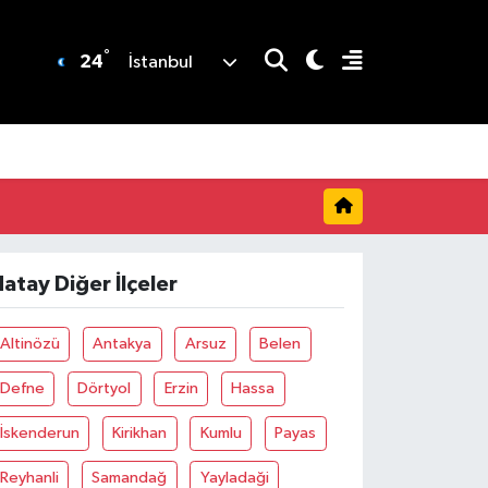
°
24
İstanbul
atay Diğer İlçeler
Altinözü
Antakya
Arsuz
Belen
Defne
Dörtyol
Erzin
Hassa
İskenderun
Kirikhan
Kumlu
Payas
Reyhanli
Samandağ
Yayladaği