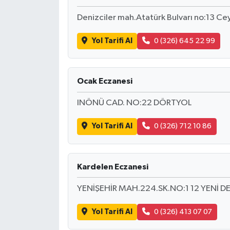
Denizciler mah.Atatürk Bulvarı no:13 Cey
Yol Tarifi Al
0 (326) 645 22 99
Ocak Eczanesi
INÖNÜ CAD. NO:22 DÖRTYOL
Yol Tarifi Al
0 (326) 712 10 86
Kardelen Eczanesi
YENİŞEHİR MAH.224.SK.NO:1 12 YENİ DE
Yol Tarifi Al
0 (326) 413 07 07