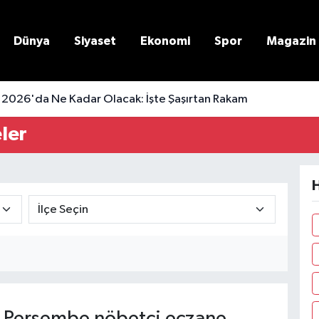
Dünya
Siyaset
Ekonomi
Spor
Magazin
 2026'da Ne Kadar Olacak: İşte Şaşırtan Rakam
ler
H
 Perşembe nöbetçi eczane