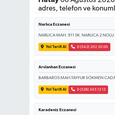
adres, telefon ve konuml
Sağlık
Teknoloji
Narlıca Eczanesi
NARLICA MAH. 911 SK. NARLICA 2 NOL
Yaşam
Yol Tarifi Al
0 (542) 202 20 00
Arslanhan Eczanesi
BARBAROS MAH.TAYFUR SÖKMEN CAD.N
Yol Tarifi Al
0 (326) 345 12 13
Karadeniz Eczanesi