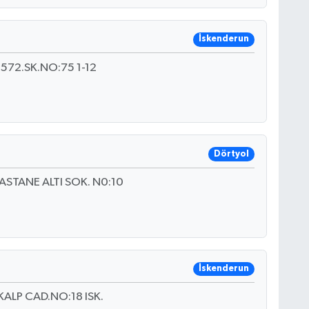
İskenderun
.572.SK.NO:75 1-12
Dörtyol
STANE ALTI SOK. N0:10
İskenderun
ALP CAD.NO:18 ISK.