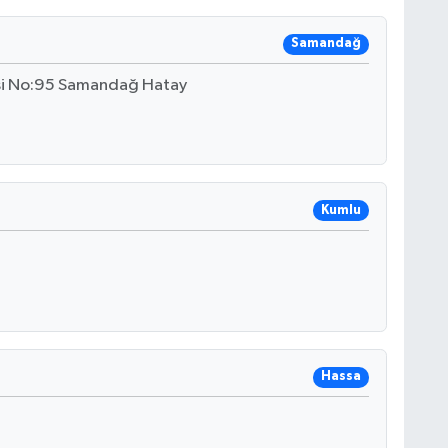
Samandağ
si No:95 Samandağ Hatay
Kumlu
Hassa