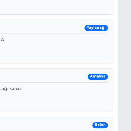
Yayladağı
 A
Antakya
ağı karşısı
Belen