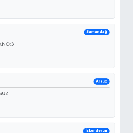
Samandağ
.NO:3
Arsuz
RSUZ
İskenderun