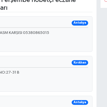
arı
Antakya
U ASM KARŞISI 05380865015
Kırıkhan
O:27-31 B
Antakya