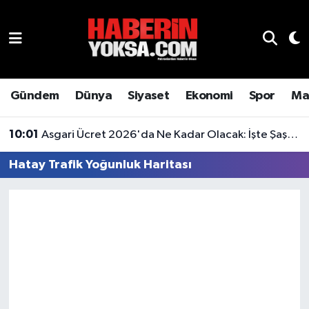
Dünya
Hava Durumu
Eğitim
Trafik Durumu
Gündem
Dünya
Siyaset
Ekonomi
Spor
Ma
Ekonomi
Süper Lig Puan Durumu ve Fikstür
10:01
Asgari Ücret 2026'da Ne Kadar Olacak: İşte Şaşırtan Rakam
Emlak
Tüm Manşetler
Hatay Trafik Yoğunluk Haritası
Genel
Son Dakika Haberleri
Gündem
Haber Arşivi
Magazin
Otomobil