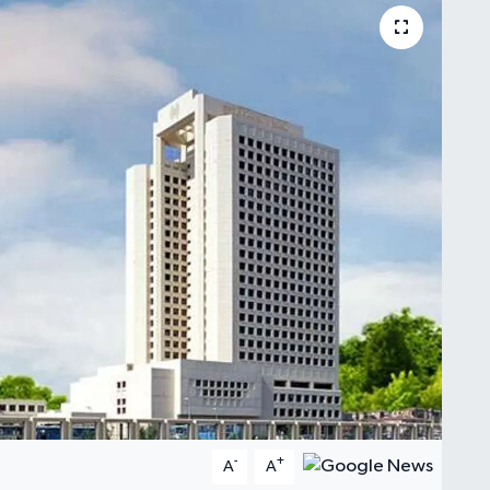
-
+
A
A