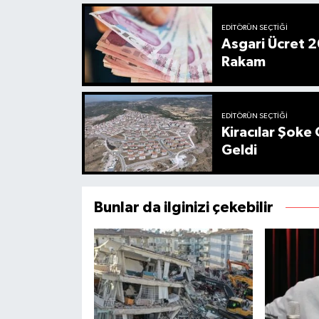
EDITÖRÜN SEÇTIĞI
Asgari Ücret 2
Rakam
EDITÖRÜN SEÇTIĞI
Kiracılar Şoke 
Geldi
Bunlar da ilginizi çekebilir