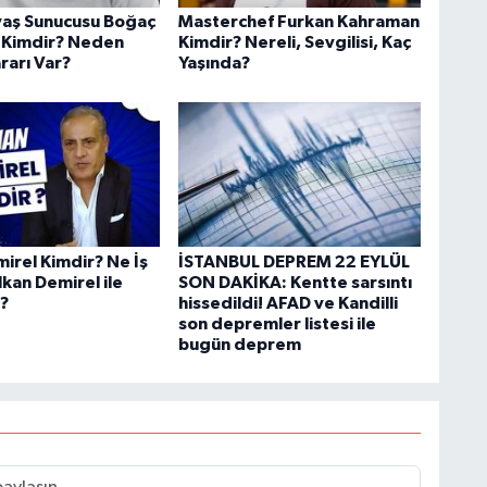
aş Sunucusu Boğaç
Masterchef Furkan Kahraman
 Kimdir? Neden
Kimdir? Nereli, Sevgilisi, Kaç
rarı Var?
Yaşında?
irel Kimdir? Ne İş
İSTANBUL DEPREM 22 EYLÜL
kan Demirel ile
SON DAKİKA: Kentte sarsıntı
?
hissedildi! AFAD ve Kandilli
son depremler listesi ile
bugün deprem