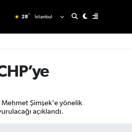
°
28
İstanbul
 CHP’ye
n Mehmet Şimşek'e yönelik
vurulacağı açıklandı.