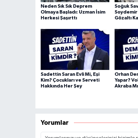
Neden Sık Sık Deprem
Soğuk Sav
Olmaya Başladı: Uzman İsim
Soydemir
Herkesi Şaşırttı
Gözaltı Ka
Sadettin Saran Evli Mi, Eşi
Orhan Dem
Kim? Çocukları ve Serveti
Yapar? Vol
Hakkında Her Şey
Akraba Mı
Yorumlar