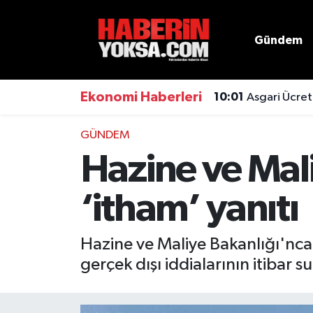
Gündem
Dünya
Hava Durumu
Eğitim
Trafik Durumu
Ekonomi Haberleri
10:01
Asgari Ücret
Ekonomi
Süper Lig Puan Durumu ve Fikstür
GÜNDEM
Hazine ve Mal
Emlak
Tüm Manşetler
‘itham’ yanıtı
Genel
Son Dakika Haberleri
Gündem
Haber Arşivi
Hazine ve Maliye Bakanlığı'nc
gerçek dışı iddialarının itibar 
Magazin
Otomobil