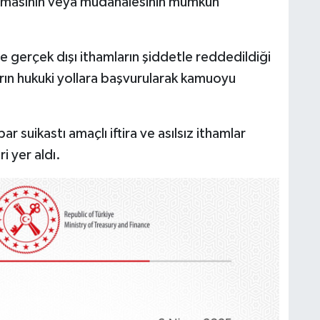
laşmasının veya müdahalesinin mümkün
ve gerçek dışı ithamların şiddetle reddedildiği
ların hukuki yollara başvurularak kamuoyu
r suikastı amaçlı iftira ve asılsız ithamlar
i yer aldı.