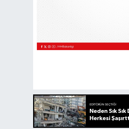
EDITÖRÜN SEÇTIĞI
Neden Sık Sık
Herkesi Şaşırtt