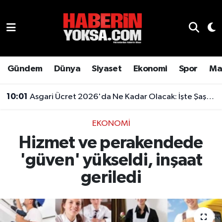
Dünya
Hava Durumu
Eğitim
Trafik Durumu
Gündem
Dünya
Siyaset
Ekonomi
Spor
Ma
Ekonomi
Süper Lig Puan Durumu ve Fikstür
10:01
Asgari Ücret 2026'da Ne Kadar Olacak: İşte Şaşırtan Rakam
Emlak
Tüm Manşetler
EKONOMI
Hizmet ve perakendede
Genel
Son Dakika Haberleri
'güven' yükseldi, inşaat
Gündem
Haber Arşivi
geriledi
Magazin
Otomobil