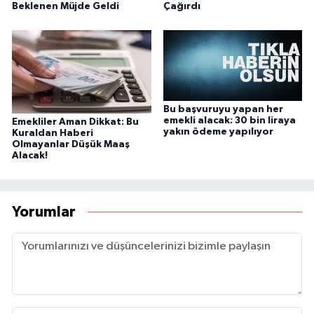
Beklenen Müjde Geldi
Çağırdı
Bu başvuruyu yapan her
emekli alacak: 30 bin liraya
Emekliler Aman Dikkat: Bu
yakın ödeme yapılıyor
Kuraldan Haberi
Olmayanlar Düşük Maaş
Alacak!
Yorumlar