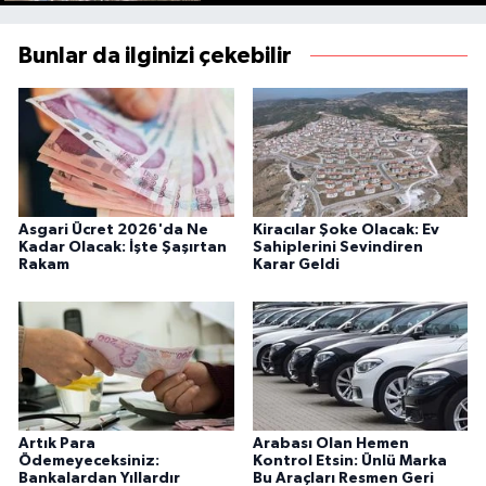
Bunlar da ilginizi çekebilir
Asgari Ücret 2026'da Ne
Kiracılar Şoke Olacak: Ev
Kadar Olacak: İşte Şaşırtan
Sahiplerini Sevindiren
Rakam
Karar Geldi
Artık Para
Arabası Olan Hemen
Ödemeyeceksiniz:
Kontrol Etsin: Ünlü Marka
Bankalardan Yıllardır
Bu Araçları Resmen Geri