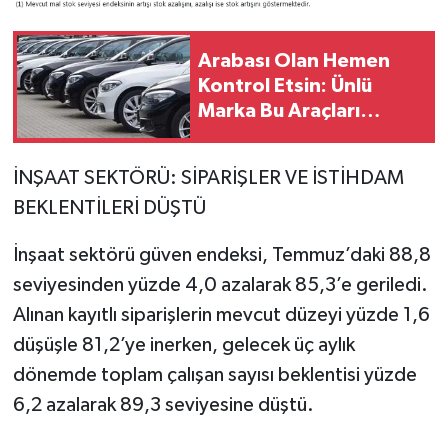
Arabası Olan Hemen
Kontrol Etsin: Ünlü
Marka Bu Araçları
Resmen Geri Çağırdı
İNŞAAT SEKTÖRÜ: SİPARİŞLER VE İSTİHDAM
BEKLENTİLERİ DÜŞTÜ
İnşaat sektörü güven endeksi, Temmuz’daki 88,8
seviyesinden yüzde 4,0 azalarak 85,3’e geriledi.
Alınan kayıtlı siparişlerin mevcut düzeyi yüzde 1,6
düşüşle 81,2’ye inerken, gelecek üç aylık
dönemde toplam çalışan sayısı beklentisi yüzde
6,2 azalarak 89,3 seviyesine düştü.